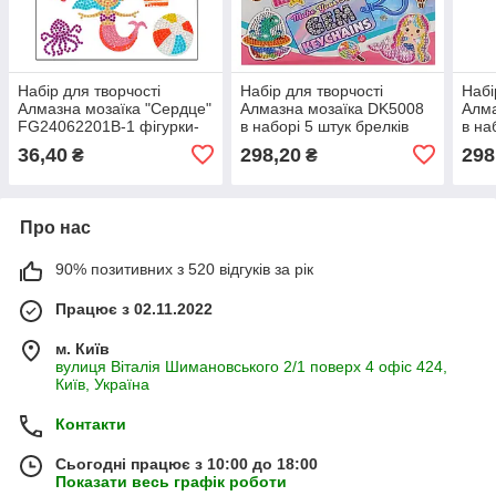
Набір для творчості
Набір для творчості
Набі
Алмазна мозаїка "Сердце"
Алмазна мозаїка DK5008
Алма
FG24062201B-1 фігурки-
в наборі 5 штук брелків
в на
наліпки
36,40
298,20
298
₴
₴
Про нас
90% позитивних з 520 відгуків за рік
Працює з 02.11.2022
м. Київ
вулиця Віталія Шимановського 2/1 поверх 4 офіс 424,
Київ, Україна
Контакти
Сьогодні працює з 10:00 до 18:00
Показати весь графік роботи