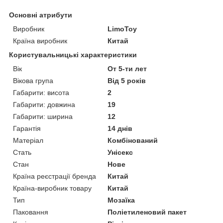
Основні атрибути
Виробник
LimoToy
Країна виробник
Китай
Користувальницькі характеристики
Вік
От 5-ти лет
Вікова група
Від 5 років
Габарити: висота
2
Габарити: довжина
19
Габарити: ширина
12
Гарантія
14 днів
Матеріал
Комбінований
Стать
Унісекс
Стан
Нове
Країна реєстрації бренда
Китай
Країна-виробник товару
Китай
Тип
Мозаїка
Паковання
Поліетиленовий пакет