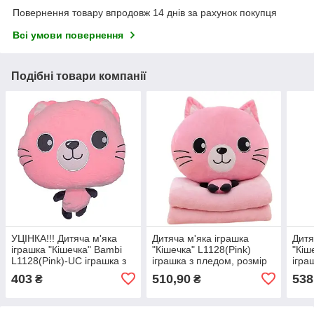
Повернення товару впродовж 14 днів за рахунок покупця
Всі умови повернення
Подібні товари компанії
УЦІНКА!!! Дитяча м'яка
Дитяча м'яка іграшка
Дитя
іграшка "Кішечка" Bambi
"Кішечка" L1128(Pink)
"Кіш
L1128(Pink)-UC іграшка з
іграшка з пледом, розмір
ігра
пледом, розмір 40 см
40 см
40 с
403
510,90
538
₴
₴