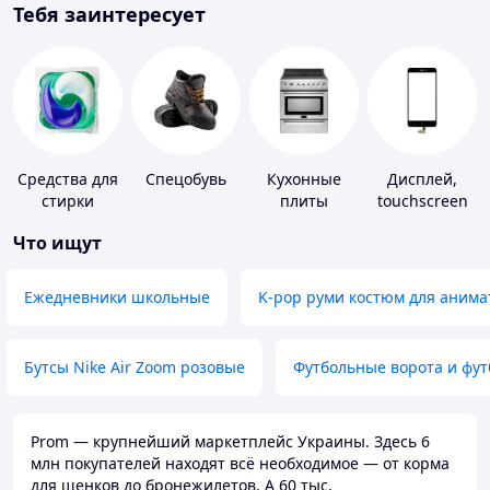
Тебя заинтересует
Средства для
Спецобувь
Кухонные
Дисплей,
стирки
плиты
touchscreen
для
Что ищут
телефонов
Ежедневники школьные
K-pop руми костюм для анима
Бутсы Nike Air Zoom розовые
Футбольные ворота и фу
Prom — крупнейший маркетплейс Украины. Здесь 6
млн покупателей находят всё необходимое — от корма
для щенков до бронежилетов. А 60 тыс.