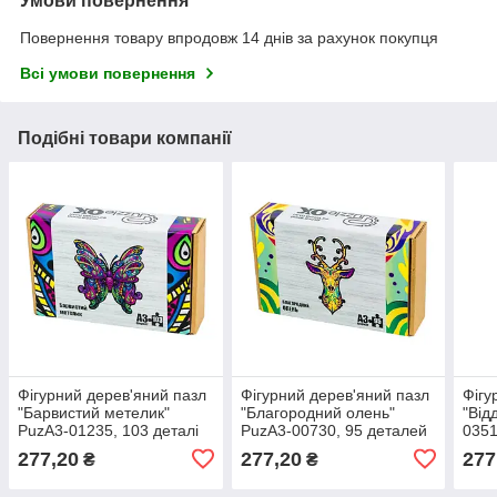
Умови повернення
Повернення товару впродовж 14 днів за рахунок покупця
Всі умови повернення
Подібні товари компанії
Фігурний дерев'яний пазл
Фігурний дерев'яний пазл
Фігу
"Барвистий метелик"
"Благородний олень"
"Від
PuzA3-01235, 103 деталі
PuzA3-00730, 95 деталей
0351
277,20
277,20
277
₴
₴