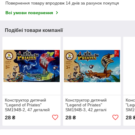
Повернення товару впродовж 14 днів за рахунок покупця
Всі умови повернення
Подібні товари компанії
Конструктор дитячий
Конструктор дитячий
Конс
"Legend of Priates"
"Legend of Priates"
"Leg
SM194B-2, 47 деталей
SM194B-3, 42 деталі
SM19
28
28
28
₴
₴