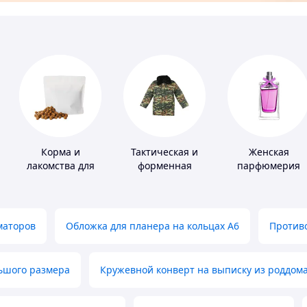
Корма и
Тактическая и
Женская
лакомства для
форменная
парфюмерия
домашних
одежда
животных и
птиц
маторов
Обложка для планера на кольцах А6
Противо
льшого размера
Кружевной конверт на выписку из роддом