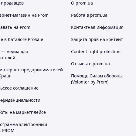
 продавцов
О prom.ua
ернет-магазин
на Prom
Работа в prom.ua
авать на Prom
Контактная информация
 в Каталоге ProSale
Защита прав на контент
 — медиа для
Content right protection
ателей
Отзывы о prom.ua
 интернет-предпринимателей
Кращі
Помощь Силам обороны
(Volonter by Prom)
льское соглашение
онфиденциальности
боты на маркетплейсе
рограмма электронный
с PROM