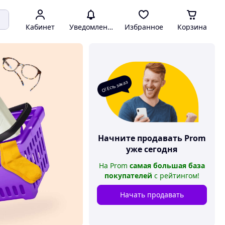
Кабинет
Уведомления
Избранное
Корзина
О! Есть заказ
Начните продавать
Prom
уже сегодня
На
Prom
самая большая база
покупателей
с рейтингом
!
Начать продавать