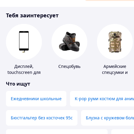
Материалы для ремонта
Тебя заинтересует
Спорт и отдых
Дисплей,
Спецобувь
Армейские
touchscreen для
спецсумки и
телефонов
рюкзаки
Что ищут
Ежедневники школьные
K-pop руми костюм для ани
Бюстгальтер без косточек 95с
Блузка с кружевом бо