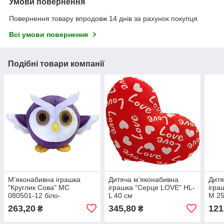
Умови повернення
Повернення товару впродовж 14 днів за рахунок покупця
Всі умови повернення
Подібні товари компанії
М'яконабивна іграшка
Дитяча м’яконабивна
Дитя
"Круглик Сова" МС
іграшка "Серце LOVE" HL-
ігра
080501-12 біло-
L 40 см
M 25
фіолетовий 18 см
263,20
345,80
121
₴
₴