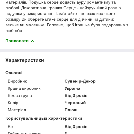
матеріалів. Подушка серце додасть ауру романтизму та
любові. Декоративна іграшка Серце - найзручніший розмір
подушки у використанні. Пам'ятайте - не важливо якого
розміру Ви оберете м'яке серце для дівчини чи дитини:
велике чи маленьке. Головне, щоб іграшка була подарована з
любов'ю.
Приховати
Характеристики
Основні
Виробник
Сувенір-Декор
Країна виробник
Україна
Вікова група
Від 3 років
Колір
Червоний
Матеріал
Плюш
Користувальницькі характеристики
Вік
Від 3 років
Габарити: висота
3