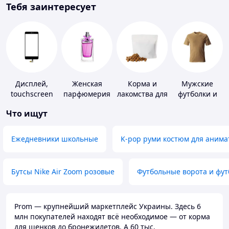
Тебя заинтересует
Дисплей,
Женская
Корма и
Мужские
touchscreen
парфюмерия
лакомства для
футболки и
для
домашних
майки
Что ищут
телефонов
животных и
птиц
Ежедневники школьные
K-pop руми костюм для анима
Бутсы Nike Air Zoom розовые
Футбольные ворота и фу
Prom — крупнейший маркетплейс Украины. Здесь 6
млн покупателей находят всё необходимое — от корма
для щенков до бронежилетов. А 60 тыс.