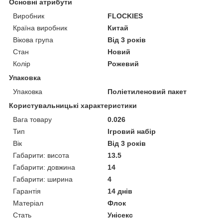
Основні атрибути
Виробник
FLOCKIES
Країна виробник
Китай
Вікова група
Від 3 років
Стан
Новий
Колір
Рожевий
Упаковка
Упаковка
Поліетиленовий пакет
Користувальницькі характеристики
Вага товару
0.026
Тип
Ігровий набір
Вік
Від 3 років
Габарити: висота
13.5
Габарити: довжина
14
Габарити: ширина
4
Гарантія
14 днів
Матеріал
Флок
Стать
Унісекс