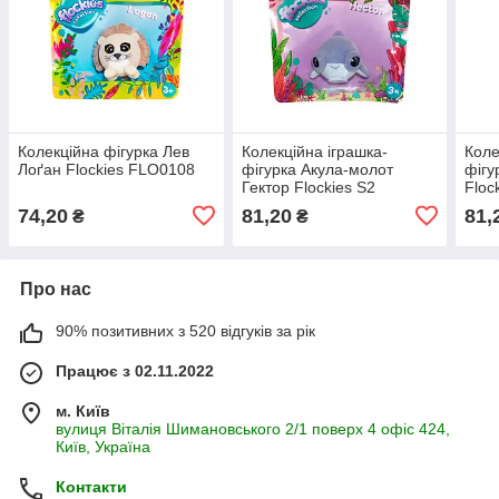
Колекційна фігурка Лев
Колекційна іграшка-
Коле
Лоґан Flockies FLO0108
фігурка Акула-молот
фігу
Гектор Flockies S2
Floc
FLO0400
74,20
81,20
81,
₴
₴
Про нас
90% позитивних з 520 відгуків за рік
Працює з 02.11.2022
м. Київ
вулиця Віталія Шимановського 2/1 поверх 4 офіс 424,
Київ, Україна
Контакти