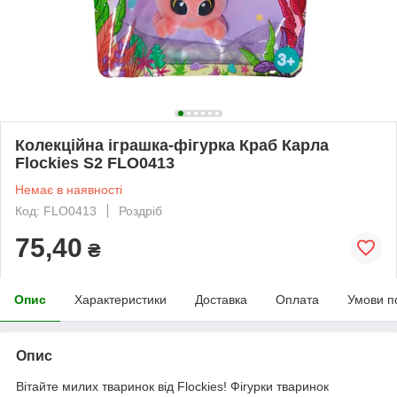
Колекційна іграшка-фігурка Краб Карла
Flockies S2 FLO0413
Немає в наявності
Код: FLO0413
Роздріб
75,40
₴
Опис
Характеристики
Доставка
Оплата
Умови п
Опис
Вітайте милих тваринок від Flockies! Фігурки тваринок