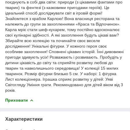
поєднують в собі два світи: природи (з цікавими фактами про
тварин) та фентезі (з казковими пригодами героїв). Це
ідеальний спосіб досліджувати світ в ігровій формі!
Знайомтеся з крабом Карлою! Вона власниця ресторана та
належить до групи за захопленнями «Краса та Відпочинок».
Карла мріє стати шеф-кухарем, тому постійно вдосконалює
свої кулінарні здібності. А які захоплення будуть цікаві вам?
Збирайте всю колекцію та починайте своє веселе
дослідження! Унікальні фігурки. У кожного героя своє
особливе захоплення! Сповнені цікавих історій. Їхні дивовижні
пригоди здивують усіх! Розважають і розвивають. Пробудіть у
дитини цікавість до світу та сприяйте розвитку любові до
тварин та навколишнього середовища! У колекції 15 милих
тваринок. Розмір фігурки близько 5 см. У наборі: 1 фігурка
Лист колекціонера. Іграшка сприяє розвитку у дітей: Уяві
Світогляду Уміння грати. Рекомендовано для дітей віком від 3
років.
Приховати
Характеристики