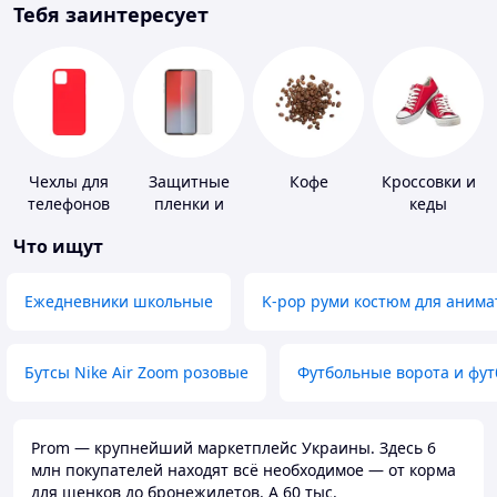
Тебя заинтересует
Чехлы для
Защитные
Кофе
Кроссовки и
телефонов
пленки и
кеды
стекла для
Что ищут
портативных
устройств
Ежедневники школьные
K-pop руми костюм для анима
Бутсы Nike Air Zoom розовые
Футбольные ворота и фу
Prom — крупнейший маркетплейс Украины. Здесь 6
млн покупателей находят всё необходимое — от корма
для щенков до бронежилетов. А 60 тыс.