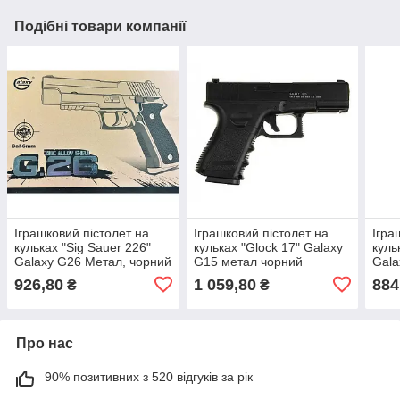
Подібні товари компанії
Іграшковий пістолет на
Іграшковий пістолет на
Ігра
кульках "Sig Sauer 226"
кульках "Glock 17" Galaxy
куль
Galaxy G26 Метал, чорний
G15 метал чорний
Gala
глуш
926,80
1 059,80
884
₴
₴
Про нас
90% позитивних з 520 відгуків за рік