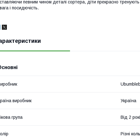
ставляючи певним чином деталі сортера, діти прекрасно тренують 
вага і посидючість.
арактеристики
Основні
иробник
Ubumble
раїна виробник
Україна
ікова група
Від 2 рок
олір
Різні кол