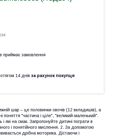
194
не приймає замовлення
ротягом 14 днів
за рахунок покупця
жній шар – це половинки овочів (12 вкладишів), а
і поняття "частина і ціле", "великий-маленький".
ь і які на смак. Запропонуйте дитині пограти в
ічного і понятійного мислення. 2. За допомогою
звивається дрібна моторика. Дістаючи і