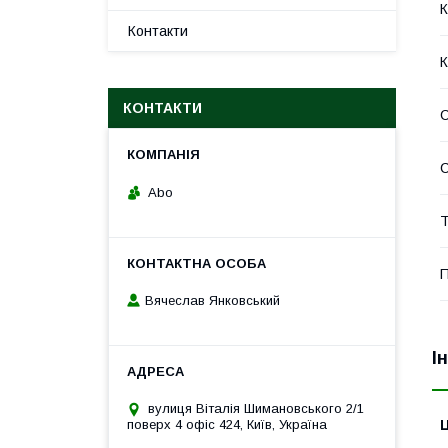
К
Контакти
К
КОНТАКТИ
С
Abo
Т
П
Вячеслав Янковський
І
вулиця Віталія Шимановського 2/1
Ц
поверх 4 офіс 424, Київ, Україна