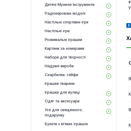
в
Дитячі Музичні Інструменти
у
Радіокеровані моделі
Настільні спортивні ігри
Настільні ігри
Х
Розвивальні іграшки
Картини за номерами
Набори для творчості
Надувні вироби
Скарбилки, сейфи
В
Іграшки тварини
Іграшки для вулиці
К
Одяг та аксесуари
В
Усе для священного,
подарунку
Букети з м'яких іграшок
К