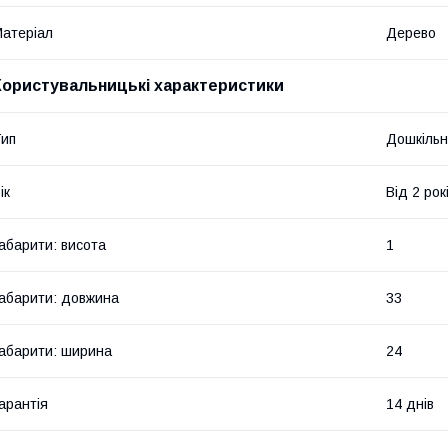
атеріал
Дерево
Користувальницькі характеристики
ип
Дошкільн
ік
Від 2 рок
абарити: висота
1
абарити: довжина
33
абарити: ширина
24
арантія
14 днів