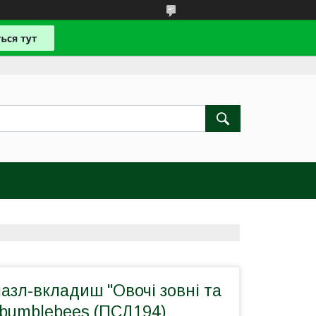
азл-вкладиш "Овочі зовні та
Ubumblebees (ПСД194)