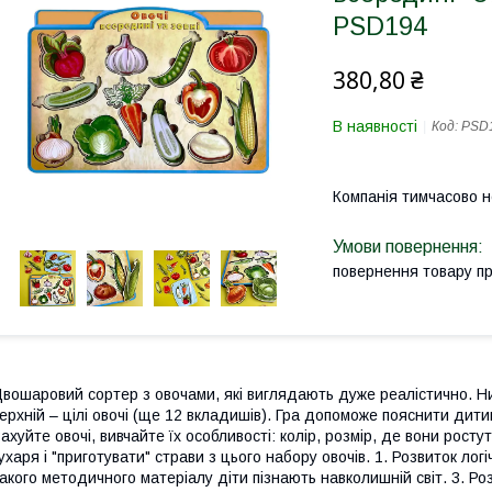
PSD194
380,80 ₴
В наявності
Код:
PSD
Компанія тимчасово 
повернення товару п
вошаровий сортер з овочами, які виглядають дуже реалістично. Ни
ерхній – цілі овочі (ще 12 вкладишів). Гра допоможе пояснити дитин
ахуйте овочі, вивчайте їх особливості: колір, розмір, де вони ростут
ухаря і "приготувати" страви з цього набору овочів. 1. Розвиток лог
акого методичного матеріалу діти пізнають навколишній світ. 3. Ро