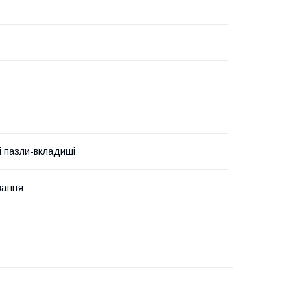
і пазли-вкладиші
вання