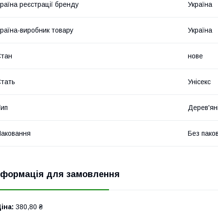
раїна реєстрації бренду
Україна
раїна-виробник товару
Україна
Стан
нове
тать
Унісекс
ип
Дерев'ян
аковання
Без пако
нформація для замовлення
іна:
380,80 ₴