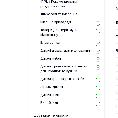
(РРЦ) Рекомендована
роздрібна ціна
М
Тимчасові татуювання
Шкільне приладдя
Товари для туризму та
відпочинку
Т
Електроніка
Дитячі дошки для малювання
В
Дитячі меблі
Г
Дитячі ігрові намети, кошики
для іграшок та кульки
Г
Дитячі транспортні засоби
Ляльки дитячі
Г
Дитячі книги
Виробники
Г
Доставка та оплата