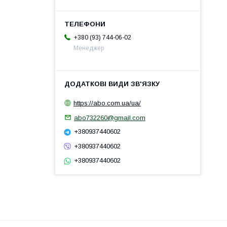
+380 (93) 744-06-02
Менеджер
https://abo.com.ua/ua/
abo732260@gmail.com
+380937440602
+380937440602
+380937440602