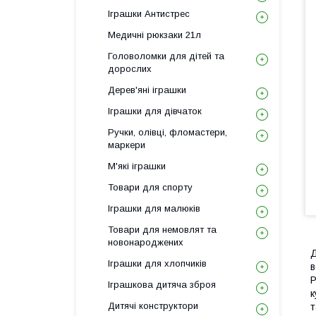
Іграшки Антистрес
Медичні рюкзаки 21л
Головоломки для дітей та
дорослих
Дерев'яні іграшки
Іграшки для дівчаток
Ручки, олівці, фломастери,
маркери
М'які іграшки
Товари для спорту
Іграшки для малюків
Товари для немовлят та
новонароджених
Д
Іграшки для хлопчиків
в
Р
Іграшкова дитяча зброя
к
Дитячі конструктори
т