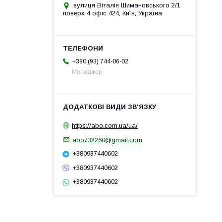
вулиця Віталія Шимановського 2/1
поверх 4 офіс 424, Київ, Україна
+380 (93) 744-06-02
Менеджер
https://abo.com.ua/ua/
abo732260@gmail.com
+380937440602
+380937440602
+380937440602