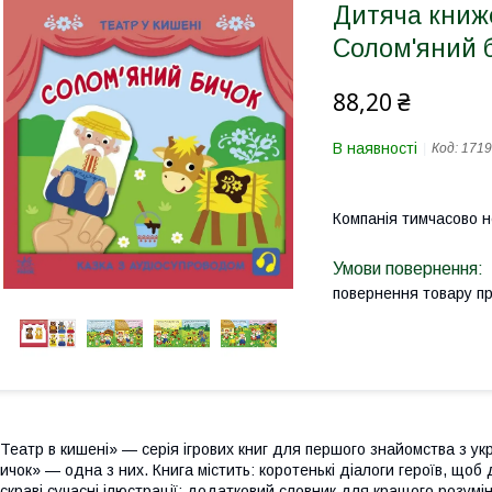
Дитяча книже
Солом'яний 
88,20 ₴
В наявності
Код:
1719
Компанія тимчасово 
повернення товару п
Театр в кишені» — серія ігрових книг для першого знайомства з у
ичок» — одна з них. Книга містить: коротенькі діалоги героїв, щоб 
скраві сучасні ілюстрації; додатковий словник для кращого розумінн