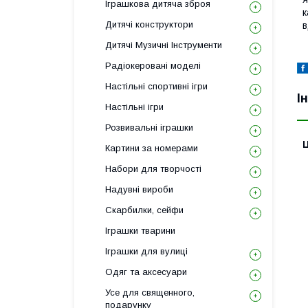
Іграшкова дитяча зброя
к
Дитячі конструктори
в
Дитячі Музичні Інструменти
Радіокеровані моделі
Настільні спортивні ігри
І
Настільні ігри
Розвивальні іграшки
Ц
Картини за номерами
Набори для творчості
Надувні вироби
Скарбилки, сейфи
Іграшки тварини
Іграшки для вулиці
Одяг та аксесуари
Усе для священного,
подарунку