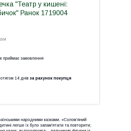
чка "Театр у кишені:
бичок" Ранок 1719004
004
не приймає замовлення
ротягом 14 днів
за рахунок покупця
країнськими народними казками. «Солом’яний
дитині легше їх було запам'ятати та повторити;
я казки; аудіосупровід; - пальчикові фігурки із