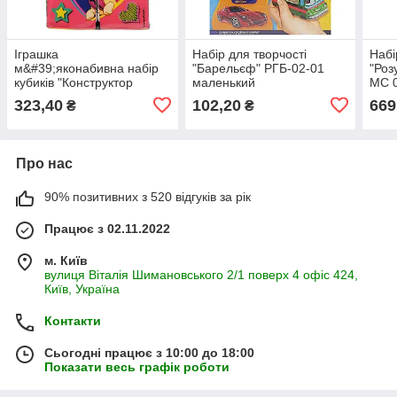
Іграшка
Набір для творчості
Набі
м&#39;яконабивна набір
"Барельєф" РГБ-02-01
"Роз
кубиків "Конструктор
маленький
МС 
Щенячий патруль" МС
323,40
102,20
669
₴
₴
090501-10
Про нас
90% позитивних з 520 відгуків за рік
Працює з 02.11.2022
м. Київ
вулиця Віталія Шимановського 2/1 поверх 4 офіс 424,
Київ, Україна
Контакти
Сьогодні працює з 10:00 до 18:00
Показати весь графік роботи