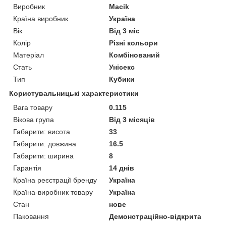
Виробник
Macik
Країна виробник
Україна
Вік
Від 3 міс
Колір
Різні кольори
Матеріал
Комбінований
Стать
Унісекс
Тип
Кубики
Користувальницькі характеристики
Вага товару
0.115
Вікова група
Від 3 місяців
Габарити: висота
33
Габарити: довжина
16.5
Габарити: ширина
8
Гарантія
14 днів
Країна реєстрації бренду
Україна
Країна-виробник товару
Україна
Стан
нове
Паковання
Демонстраційно-відкрита