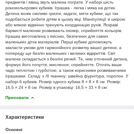
предметів і явищ звуть малюка пограти. У наборі шість
різнокольорових кубиків. Іграшка - легка і мяка на дотик.
Дитина може сміливо гризти, кидати, мяти кубики, що так
подобається робити дітям в цьому віці. Маніпуляції зі шкірою
або мякою відмінно тренують координацію рухів. Яскраві
барвисті малюнки розвивають окомір, сприйняття кольорів.
Іграшка виготовлена з якісних, безпечних для самих
маленьких діток матеріалів. Перші кубики допоможуть
закласти умови для гармонійного розвитку вашої дитини, а
попереду ще безліч маленьких і великих відкриттів. Світ
малюка складається з безлічі речей. Те, чим оточений дитина,
формує його почуття, мислення, сприйняття. Оточіть ваше
чадо теплотою і турботою, а також корисними розвиваючими
іграшками. Склад: х /б тканину; швейна фурнітура; поролон. У
наборі 6 кубиків. Розмір одного кубика 8 × 8 × 8 см. Розмір:
16,5 × 24 × 8 см. Розмір в упаковці: 16,5 × 33 × 8 см.
Приховати
Характеристики
Основні