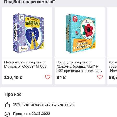
Подібні товари компанії
Набір дитячої творчості
Набір для творчості
Дитя
Макраме "Оберіг" М-003
"Заколка-брошка Мак" F-
твор
002 прикраси з фоамірану
"Нем
002 
120,40
84
89,
₴
₴
Про нас
90% позитивних з 520 відгуків за рік
Працює з 02.11.2022