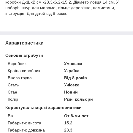
коробки ДхШхВ см -23,3х6,2х15,2. Діаметр ловця 14 см. У
наборі: шнур для мараме, кільце дерев’яне, намистини,
інструкція. Для дітей від 8 років.
Характеристики
Основні атрибути
Виробник
Умняшка
Країна виробник
Україна
Вікова група
Від 8 років
Стать
Унісекс
Стан
Новий
Колір
Різні кольори
Користувальницькі характеристики
Вік
От 8-ми лет
Габарити: висота
15.2
Габарити: довжина
23.3