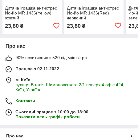
Дитяча іграшка антистрес
Дитяча іграшка антистрес
Дитя
Йо-йо MR 1436(Yellow)
Йо-йо MR 1436(Red)
Йо-й
жовтий
червоний
зел
23,80
23,80
23,
₴
₴
Про нас
90% позитивних з 520 відгуків за рік
Працює з 02.11.2022
м. Київ
вулиця Віталія Шимановського 2/1 поверх 4 офіс 424,
Київ, Україна
Контакти
Сьогодні працює з 10:00 до 18:00
Показати весь графік роботи
Про нас