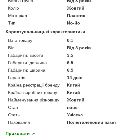
Вікова група
Від 3 років
Колір
Жовтий
Матеріал
Пластик
Тип
Йо-йо
Користувальницькі характеристики
Вага товару
0.1
Вік
Від 3 років
Габарити: висота
3.5
Габарити: довжина
6.5
Габарити: ширина
6.5
Гарантія
14 днів
Країна реєстрації бренду
Китай
Країна-виробник товару
Китай
Найменування різновиду
Жовтий
Стан
нове
Стать
Унісекс
Паковання
Поліетиленовий пакет
Приховати