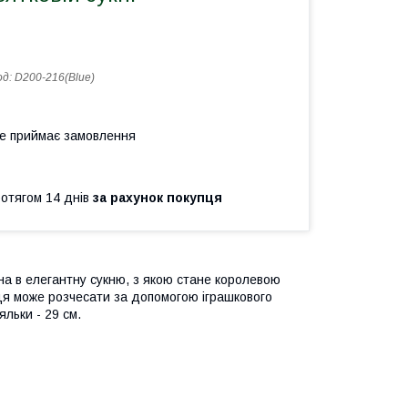
од:
D200-216(Blue)
не приймає замовлення
ротягом 14 днів
за рахунок покупця
на в елегантну сукню, з якою стане королевою
ниця може розчесати за допомогою іграшкового
яльки - 29 см.