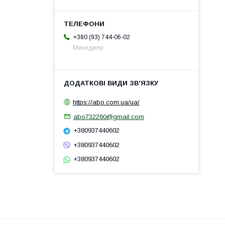
+380 (93) 744-06-02
Менеджер
https://abo.com.ua/ua/
abo732260@gmail.com
+380937440602
+380937440602
+380937440602