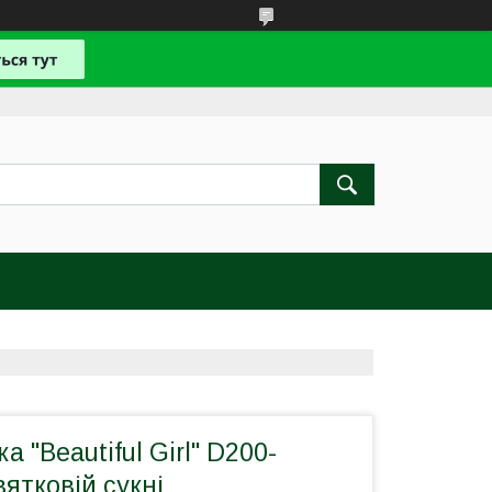
 "Beautiful Girl" D200-
вятковій сукні