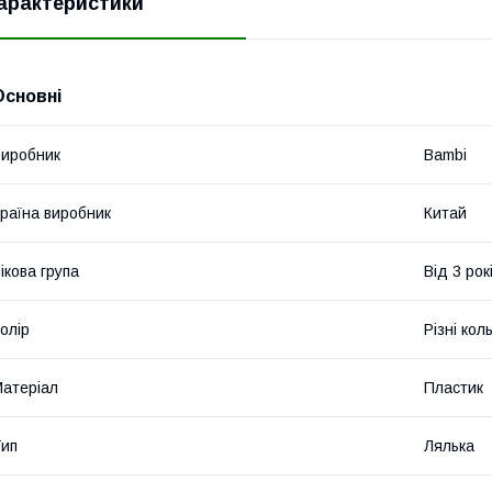
арактеристики
Основні
иробник
Bambi
раїна виробник
Китай
ікова група
Від 3 рок
олір
Різні кол
атеріал
Пластик
ип
Лялька