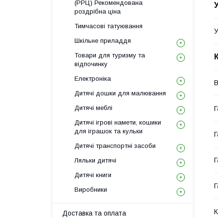
(РРЦ) Рекомендована
роздрібна ціна
Тимчасові татуювання
У
Шкільне приладдя
Товари для туризму та
відпочинку
Електроніка
В
Дитячі дошки для малювання
Дитячі меблі
Г
Дитячі ігрові намети, кошики
для іграшок та кульки
Г
Дитячі транспортні засоби
Г
Ляльки дитячі
Дитячі книги
Г
Виробники
К
Доставка та оплата