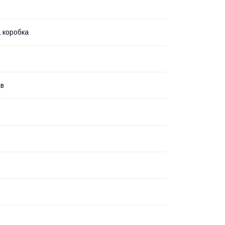
 коробка
ів