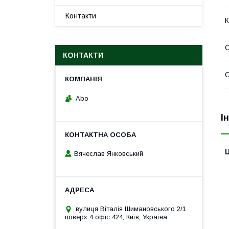
Контакти
К
КОНТАКТИ
С
Abo
І
Ц
Вячеслав Янковський
вулиця Віталія Шимановського 2/1
поверх 4 офіс 424, Київ, Україна