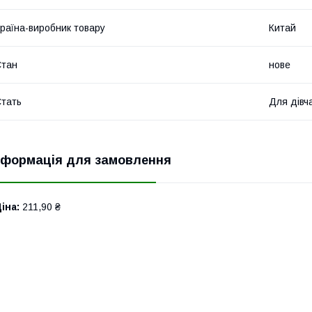
раїна-виробник товару
Китай
Стан
нове
тать
Для дівч
нформація для замовлення
іна:
211,90 ₴