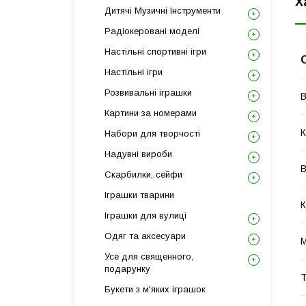
Х
Дитячі Музичні Інструменти
Радіокеровані моделі
Настільні спортивні ігри
Настільні ігри
Розвивальні іграшки
В
Картини за номерами
К
Набори для творчості
Надувні вироби
В
Скарбилки, сейфи
Іграшки тварини
К
Іграшки для вулиці
Одяг та аксесуари
М
Усе для священного,
подарунку
Т
Букети з м'яких іграшок