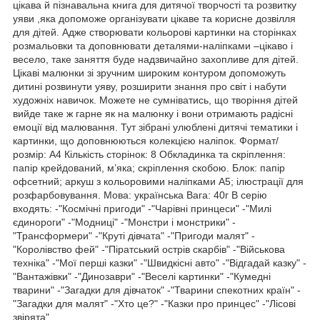
цікава й пізнавальна книга для дитячої творчості та розвитку
уяви ,яка допоможе організувати цікаве та корисне дозвілля
для дітей. Адже створювати кольорові картинки на сторінках
розмальовки та доповнювати деталями-наліпками –цікаво і
весело, таке заняття буде надзвичайно захопливе для дітей.
Цікаві малюнки зі зручним широким контуром допоможуть
дитині розвинути уяву, розширити знання про світ і набути
художніх навичок. Можете не сумніватись, що творіння дітей
вийде таке ж гарне як на малюнку і вони отримають радісні
емоції від малювання. Тут зібрані улюблені дитячі тематики і
картинки, що доповнюються колекцією наліпок. Формат/
розмір: А4 Кількість сторінок: 8 Обкладинка та скріплення:
папір крейдований, м’яка; скріплення скобою. Блок: папір
офсетний; аркуш з кольоровими наліпками А5; ілюстрації для
розфарбовування. Мова: українська Вага: 40г В серію
входять: -"Космічні пригоди" -"Чарівні принцеси" -"Милі
єдинороги" -"Модниці" -"Монстри і монстрики" -
"Трансформери" -"Круті дівчата" -"Пригоди малят" -
"Королівство фей" -"Піратський острів скарбів" -"Військова
техніка" -"Мої перші казки" -"Швидкісні авто" -"Відгадай казку" -
"Вантажівки" -"Динозаври" -"Веселі картинки" -"Кумедні
тварини" -"Загадки для дівчаток" -"Тварини спекотних країн" -
"Загадки для малят" -"Хто це?" -"Казки про принцес" -"Лісові
звірята"