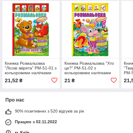
Книжка Розмальовка
Книжка Розмальовка "Хто
Книж
"Лісові звірята" РМ-51-01 з
це?" РМ-51-02 з
"Тва
кольоровими наліпками
кольоровими наліпками
РМ-5
налі
21,52
21
21,
₴
₴
Про нас
90% позитивних з 520 відгуків за рік
Працює з 02.11.2022
м. Київ