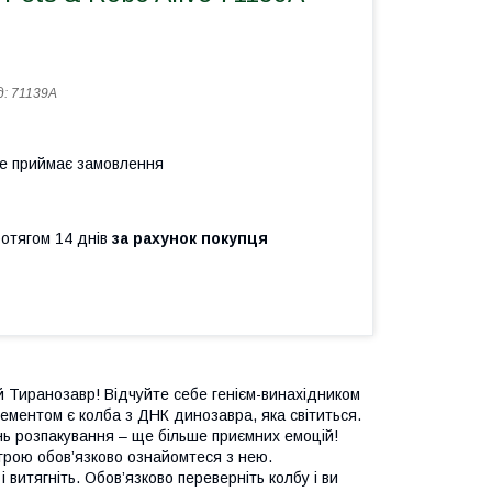
д:
71139A
не приймає замовлення
ротягом 14 днів
за рахунок покупця
й Тиранозавр! Відчуйте себе генієм-винахідником
ементом є колба з ДНК динозавра, яка світиться.
ень розпакування – ще більше приємних емоцій!
 грою обов’язково ознайомтеся з нею.
 витягніть. Обов’язково переверніть колбу і ви