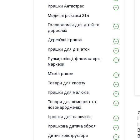
Іграшки Антистрес
Медичні рюкзаки 21л
Головоломки для дітей та
дорослих
Дерев'яні іграшки
Іграшки для дівчаток
Ручки, олівці, фломастери,
маркери
М'які іграшки
Товари для спорту
Іграшки для малюків
Товари для немовлят та
новонароджених
У
Іграшки для хлопчиків
і
Н
Іграшкова дитяча зброя
В
Дитячі конструктори
В