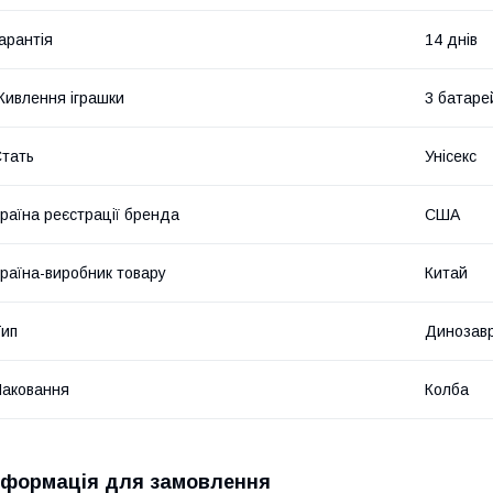
арантія
14 днів
ивлення іграшки
3 батаре
тать
Унісекс
раїна реєстрації бренда
США
раїна-виробник товару
Китай
ип
Динозав
аковання
Колба
нформація для замовлення