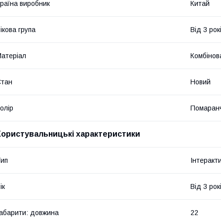
раїна виробник
Китай
ікова група
Від 3 рок
атеріал
Комбінов
Стан
Новий
олір
Помаран
Користувальницькі характеристики
ип
Інтеракти
ік
Від 3 рок
абарити: довжина
22