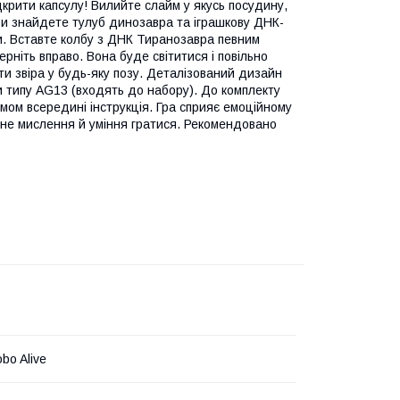
дкрити капсулу! Вилийте слайм у якусь посудину,
Ви знайдете тулуб динозавра та іграшкову ДНК-
ни. Вставте колбу з ДНК Тиранозавра певним
рніть вправо. Вона буде світитися і повільно
и звіра у будь-яку позу. Деталізований дизайн
 типу АG13 (входять до набору). До комплекту
мом всередині інструкція. Гра сприяє емоційному
ічне мислення й уміння гратися. Рекомендовано
bo Alive