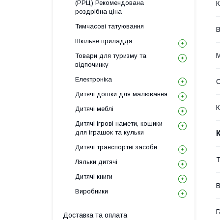
(РРЦ) Рекомендована
К
роздрібна ціна
Тимчасові татуювання
В
Шкільне приладдя
М
Товари для туризму та
відпочинку
Електроніка
Дитячі дошки для малювання
К
Дитячі меблі
Дитячі ігрові намети, кошики
для іграшок та кульки
Дитячі транспортні засоби
Т
Ляльки дитячі
Дитячі книги
В
Виробники
Г
Доставка та оплата