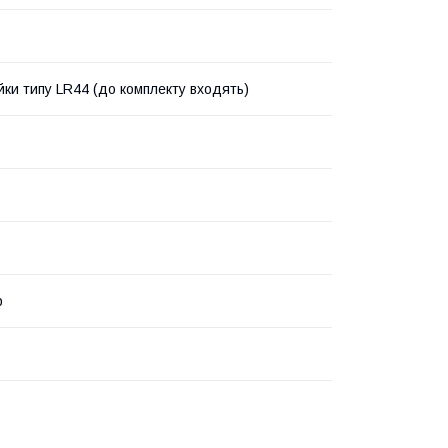
йки типу LR44 (до комплекту входять)
р