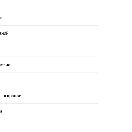
ів
аний
чевий
вні іграшки
ів