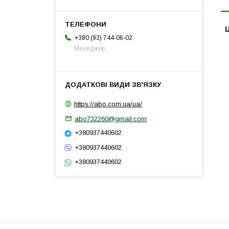
Ц
+380 (93) 744-06-02
Менеджер
https://abo.com.ua/ua/
abo732260@gmail.com
+380937440602
+380937440602
+380937440602