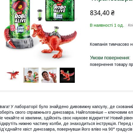
834,40 ₴
В наявності 1 од.
Ко
Компанія тимчасово 
повернення товару п
вага! У лабораторії було знайдено дивовижну капсулу, де сховани
 зберіть свого справжнього динозавра. Найголовніше – ключовим ел
е чекайте ні хвилини, здійсніть своє наукове відкриття! Новий рів
ідкрутіть нижню частину колби, де знаходиться інструкція. Перед
ід’єднайте хвіст динозавра, повернувши його вліво на 90° градусів і