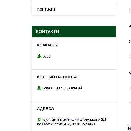
Контакти
Г
Ж
КОНТАКТИ
С
Abo
К
К
Т
Вячеслав Янковський
П
вулиця Віталія Шимановського 2/1
поверх 4 офіс 424, Київ, Україна
І