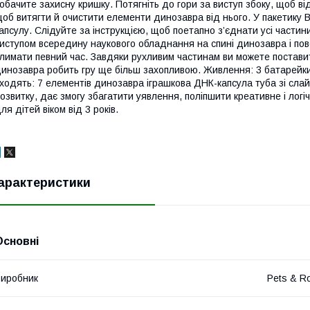
обачите захисну кришку. Потягніть до гори за виступ збоку, щоб ві
об витягти й очистити елементи динозавра від нього. У пакетику 
апсулу. Слідуйте за інструкцією, щоб поетапно з’єднати усі части
иступом всередину наукового обладнання на спині динозавра і пове
лимати певний час. Завдяки рухливим частинам ви можете поставит
инозавра робить гру ще більш захопливою. Живлення: 3 батарейки
ходять: 7 елементів динозавра іграшкова ДНК-капсула туба зі слай
озвитку, дає змогу збагатити уявлення, поліпшити креативне і лог
ля дітей віком від 3 років.
арактеристики
Основні
иробник
Pets & Ro