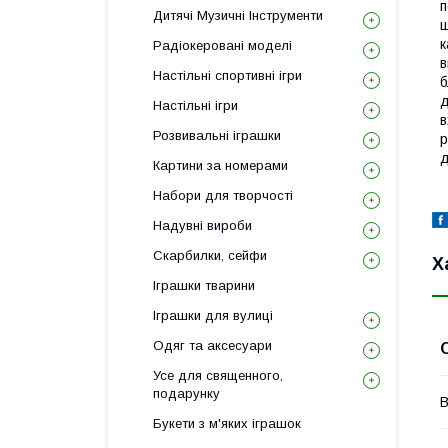
п
Дитячі Музичні Інструменти
щ
к
Радіокеровані моделі
в
Настільні спортивні ігри
б
д
Настільні ігри
в
Розвивальні іграшки
р
д
Картини за номерами
Набори для творчості
Надувні вироби
Скарбилки, сейфи
Х
Іграшки тварини
Іграшки для вулиці
Одяг та аксесуари
Усе для священного,
подарунку
В
Букети з м'яких іграшок