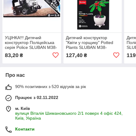
УЦІНКА!!! Дитячий
Дитячий конструктор
Дитя
конструктор Поліцейська
"Квіти у горщику" Potted
Полі
серія Police SLUBAN M38-
Plants SLUBAN M38-
SLU
B0635-6-UC 51 деталь
B1075E
дета
83,20
127,40
119
₴
₴
Про нас
90% позитивних з 520 відгуків за рік
Працює з 02.11.2022
м. Київ
вулиця Віталія Шимановського 2/1 поверх 4 офіс 424,
Київ, Україна
Контакти