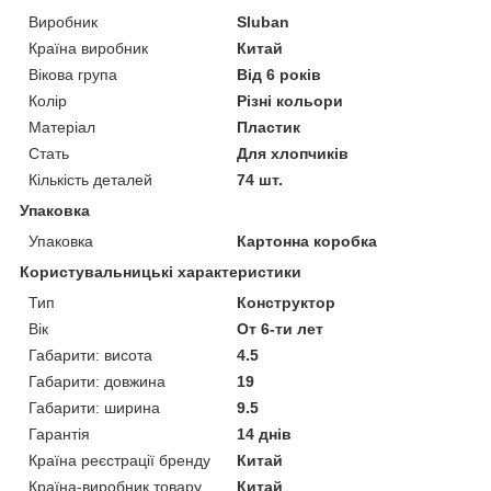
Виробник
Sluban
Країна виробник
Китай
Вікова група
Від 6 років
Колір
Різні кольори
Матеріал
Пластик
Стать
Для хлопчиків
Кількість деталей
74 шт.
Упаковка
Упаковка
Картонна коробка
Користувальницькі характеристики
Тип
Конструктор
Вік
От 6-ти лет
Габарити: висота
4.5
Габарити: довжина
19
Габарити: ширина
9.5
Гарантія
14 днів
Країна реєстрації бренду
Китай
Країна-виробник товару
Китай