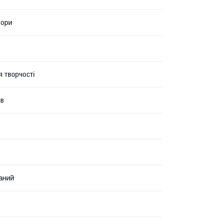
ьори
я творчості
ів
аний