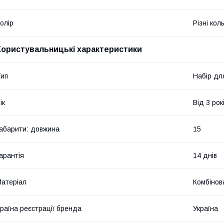
олір
Різні кол
Користувальницькі характеристики
ип
Набір дл
ік
Від 3 рок
абарити: довжина
15
арантія
14 днів
атеріал
Комбінов
раїна реєстрації бренда
Україна