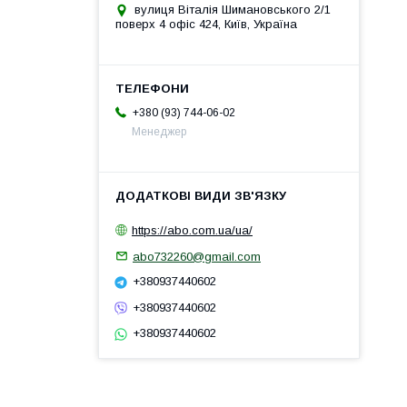
вулиця Віталія Шимановського 2/1
поверх 4 офіс 424, Київ, Україна
+380 (93) 744-06-02
Менеджер
https://abo.com.ua/ua/
abo732260@gmail.com
+380937440602
+380937440602
+380937440602