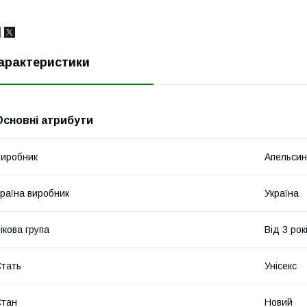
арактеристики
Основні атрибути
иробник
Апельсин
раїна виробник
Україна
ікова група
Від 3 рок
тать
Унісекс
Стан
Новий