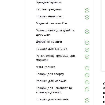
Брендові іграшки
Кухонні предмети
Іграшки Антистрес
Медичні рюкзаки 21л
Головоломки для дітей та
дорослих
Дерев'яні іграшки
Іграшки для дівчаток
Ручки, олівці, фломастери,
маркери
М'які іграшки
Товари для спорту
Іграшки для малюків
С
Товари для немовлят та
л
новонароджених
ш
Н
Іграшки для хлопчиків
в