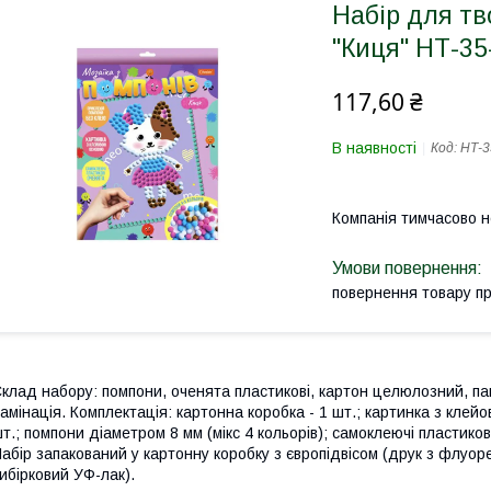
Набір для тв
"Киця" НТ-35
117,60 ₴
В наявності
Код:
НТ-3
Компанія тимчасово 
повернення товару п
клад набору: помпони, оченята пластикові, картон целюлозний, па
амінація. Комплектація: картонна коробка - 1 шт.; картинка з клей
т.; помпони діаметром 8 мм (мікс 4 кольорів); самоклеючі пластикові
абір запакований у картонну коробку з європідвісом (друк з флуо
ибірковий УФ-лак).