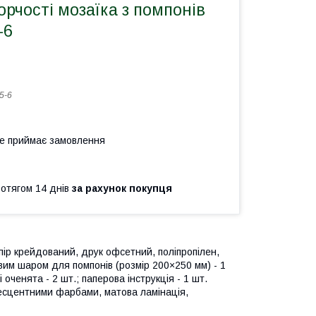
орчості мозаїка з помпонів
-6
5-6
не приймає замовлення
ротягом 14 днів
за рахунок покупця
пір крейдований, друк офсетний, поліпропілен,
овим шаром для помпонів (розмір 200×250 мм) - 1
 оченята - 2 шт.; паперова інструкція - 1 шт.
ресцентними фарбами, матова ламінація,