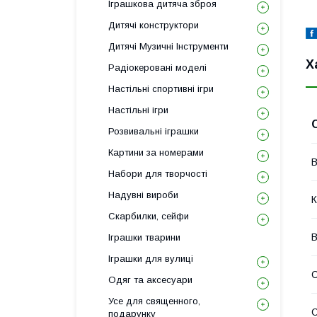
Іграшкова дитяча зброя
Дитячі конструктори
Дитячі Музичні Інструменти
Х
Радіокеровані моделі
Настільні спортивні ігри
Настільні ігри
Розвивальні іграшки
Картини за номерами
В
Набори для творчості
Надувні вироби
К
Скарбилки, сейфи
В
Іграшки тварини
Іграшки для вулиці
С
Одяг та аксесуари
Усе для священного,
подарунку