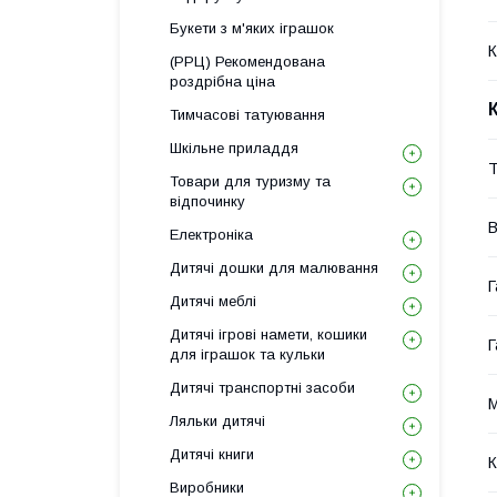
Букети з м'яких іграшок
К
(РРЦ) Рекомендована
роздрібна ціна
Тимчасові татуювання
Шкільне приладдя
Т
Товари для туризму та
відпочинку
В
Електроніка
Дитячі дошки для малювання
Г
Дитячі меблі
Дитячі ігрові намети, кошики
Г
для іграшок та кульки
Дитячі транспортні засоби
М
Ляльки дитячі
Дитячі книги
К
Виробники