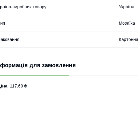
раїна-виробник товару
Україна
ип
Мозаїка
аковання
Картонна
нформація для замовлення
іна:
117,60 ₴