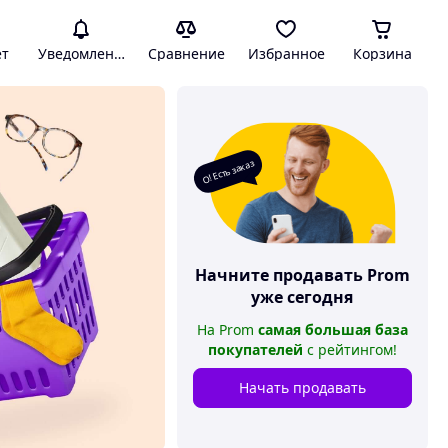
ет
Уведомления
Сравнение
Избранное
Корзина
О! Есть заказ
Начните продавать
Prom
уже сегодня
На
Prom
самая большая база
покупателей
с рейтингом
!
Начать продавать