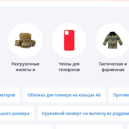
Разгрузочные
Чехлы для
Тактическая и
жилеты и
телефонов
форменная
плитоноски без
одежда
плит
маторов
Обложка для планера на кольцах А6
Противо
льшого размера
Кружевной конверт на выписку из роддом