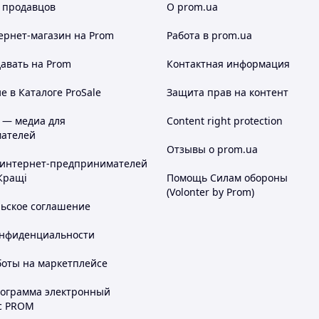
 продавцов
О prom.ua
ернет-магазин
на Prom
Работа в prom.ua
авать на Prom
Контактная информация
 в Каталоге ProSale
Защита прав на контент
 — медиа для
Content right protection
ателей
Отзывы о prom.ua
 интернет-предпринимателей
Кращі
Помощь Силам обороны
(Volonter by Prom)
льское соглашение
онфиденциальности
боты на маркетплейсе
рограмма электронный
с PROM