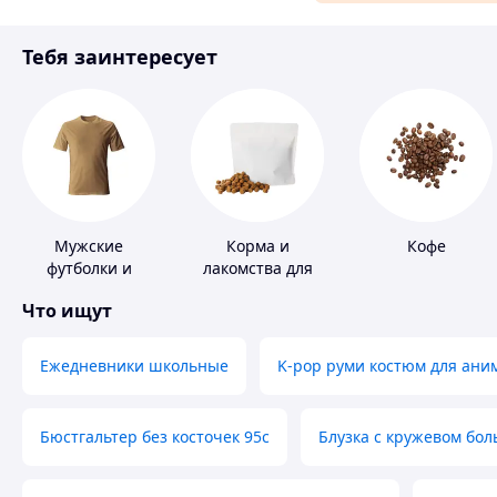
Материалы для ремонта
Тебя заинтересует
Спорт и отдых
Мужские
Корма и
Кофе
футболки и
лакомства для
майки
домашних
Что ищут
животных и
птиц
Ежедневники школьные
K-pop руми костюм для ани
Бюстгальтер без косточек 95с
Блузка с кружевом бо