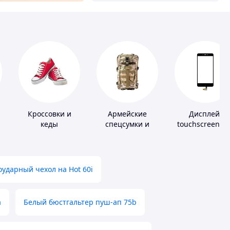
Кроссовки и
Армейские
Дисплей,
кеды
спецсумки и
touchscreen д
рюкзаки
телефонов
ударный чехол на Hot 60i
а
Белый бюстгальтер пуш-ап 75b