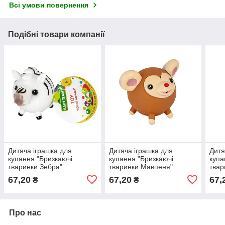
Всі умови повернення
Подібні товари компанії
Дитяча іграшка для
Дитяча іграшка для
Дитя
купання "Бризкаючі
купання "Бризкаючі
купа
тваринки Зебра"
тваринки Мавпеня"
твар
8750_зебра
8750_коричнева мавпочка
8750
67,20
67,20
67,
₴
₴
пл
Про нас