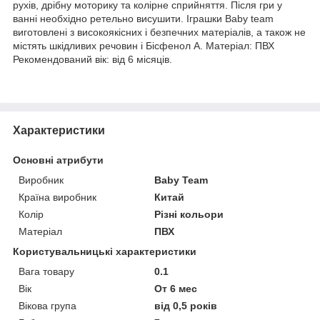
рухів, дрібну моторику та колірне сприйняття. Після гри у
ванні необхідно ретельно висушити. Іграшки Baby team
виготовлені ​​з високоякісних і безпечних матеріалів, а також не
містять шкідливих речовин і Бісфенол А. Матеріал: ПВХ
Рекомендований вік: від 6 місяців.
Характеристики
Основні атрибути
Виробник
Baby Team
Країна виробник
Китай
Колір
Різні кольори
Матеріал
ПВХ
Користувальницькі характеристики
Вага товару
0.1
Вік
От 6 мес
Вікова група
від 0,5 років