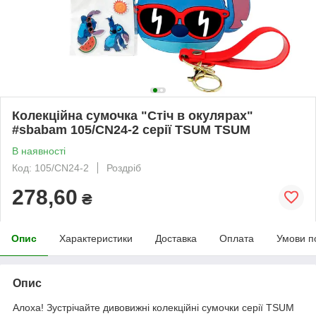
Колекційна сумочка "Стіч в окулярах"
#sbabam 105/CN24-2 серії TSUM TSUM
В наявності
Код: 105/CN24-2
Роздріб
278,60
₴
Опис
Характеристики
Доставка
Оплата
Умови п
Опис
Алоха! Зустрічайте дивовижні колекційні сумочки серії TSUM