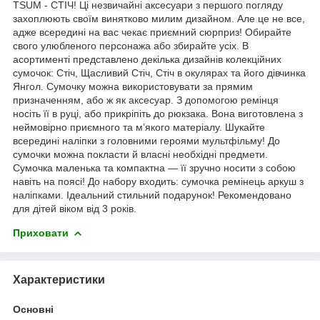
TSUM - СТІЧ! Ці незвичайні аксесуари з першого погляду
захоплюють своїм винятково милим дизайном. Але це не все,
адже всередині на вас чекає приємний сюрприз! Обирайте
свого улюбленого персонажа або збирайте усіх. В
асортименті представлено декілька дизайнів колекційних
сумочок: Стіч, Щасливий Стіч, Стіч в окулярах та його дівчинка
Янгол. Сумочку можна використовувати за прямим
призначенням, або ж як аксесуар. З допомогою ремінця
носіть її в руці, або прикріпіть до рюкзака. Вона виготовлена з
неймовірно приємного та м’якого матеріалу. Шукайте
всередині наліпки з головними героями мультфільму! До
сумочки можна покласти й власні необхідні предмети.
Сумочка маленька та компактна — її зручно носити з собою
навіть на поясі! До набору входить: сумочка ремінець аркуш з
наліпками. Ідеальний стильний подарунок! Рекомендовано
для дітей віком від 3 років.
Приховати
Характеристики
Основні