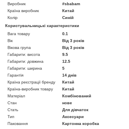
Виробник
#sbabam
Країна виробник
Китай
Колір
Синій
Користувальницькі характеристики
Вага товару
0.1
Вік
Від 3 років
Вікова група
Від 3 років
Габарити: висота
9.5
Габарити: довжина
12.5
Габарити: ширина
5
Гарантія
14 днів
Країна реєстрації бренду
Китай
Країна-виробник товару
Китай
Матеріал
Комбінований
Стан
нове
Стать
Для дівчаток
Тип
Аксесуари
Паковання
Картонна коробка