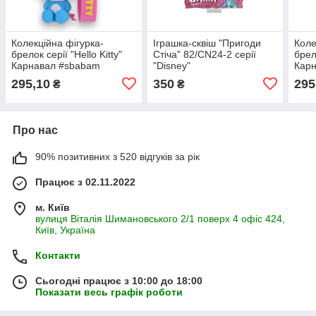
Колекційна фігурка-
Іграшка-сквіш "Пригоди
Коле
брелок серії "Hello Kitty"
Стіча" 82/CN24-2 серії
брело
Карнавал #sbabam
"Disney"
Кар
5/CN24(Unicorn)
5/CN
295,10
350
295
₴
₴
Про нас
90% позитивних з 520 відгуків за рік
Працює з 02.11.2022
м. Київ
вулиця Віталія Шимановського 2/1 поверх 4 офіс 424,
Київ, Україна
Контакти
Сьогодні працює з 10:00 до 18:00
Показати весь графік роботи