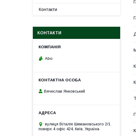
Г
Контакти
Г
КОНТАКТИ
Д
М
Abo
К
К
Вячеслав Янковський
Т
П
вулиця Віталія Шимановського 2/1
поверх 4 офіс 424, Київ, Україна
К