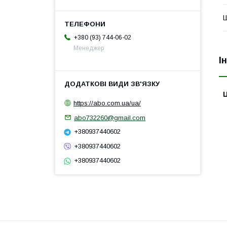
+380 (93) 744-06-02
Менеджер
І
Ц
https://abo.com.ua/ua/
abo732260@gmail.com
+380937440602
+380937440602
+380937440602