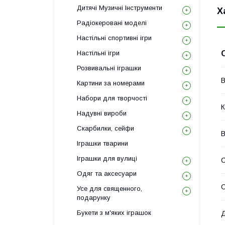
Дитячі Музичні Інструменти
Х
Радіокеровані моделі
Настільні спортивні ігри
Настільні ігри
Розвивальні іграшки
В
Картини за номерами
Набори для творчості
К
Надувні вироби
Скарбилки, сейфи
В
Іграшки тварини
Іграшки для вулиці
С
Одяг та аксесуари
Усе для священного,
подарунку
Букети з м'яких іграшок