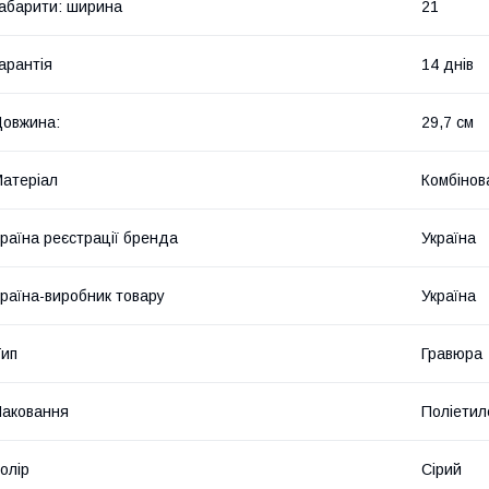
абарити: ширина
21
арантія
14 днів
овжина:
29,7 см
атеріал
Комбінов
раїна реєстрації бренда
Україна
раїна-виробник товару
Україна
ип
Гравюра
аковання
Поліетил
олір
Сірий