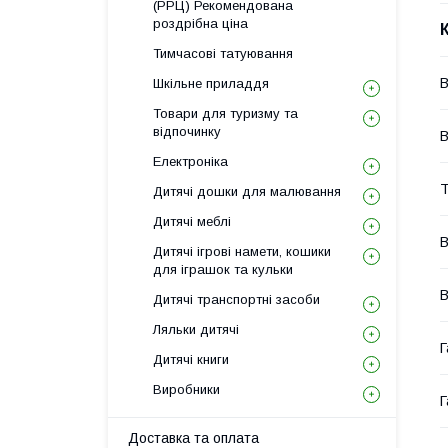
(РРЦ) Рекомендована
роздрібна ціна
Тимчасові татуювання
В
Шкільне приладдя
Товари для туризму та
відпочинку
В
Електроніка
Т
Дитячі дошки для малювання
Дитячі меблі
В
Дитячі ігрові намети, кошики
для іграшок та кульки
В
Дитячі транспортні засоби
Ляльки дитячі
Г
Дитячі книги
Виробники
Г
Доставка та оплата