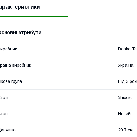
арактеристики
Основні атрибути
иробник
Danko To
раїна виробник
Україна
ікова група
Від 3 рок
тать
Унісекс
Стан
Новий
Довжина
29.7 см