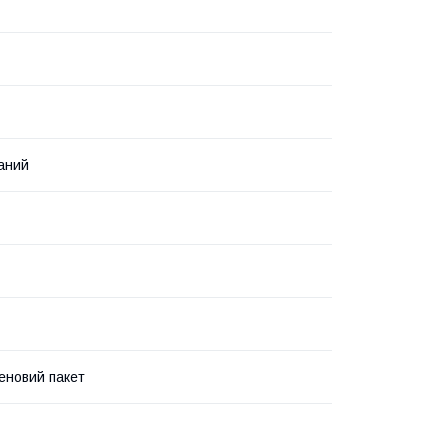
аний
еновий пакет