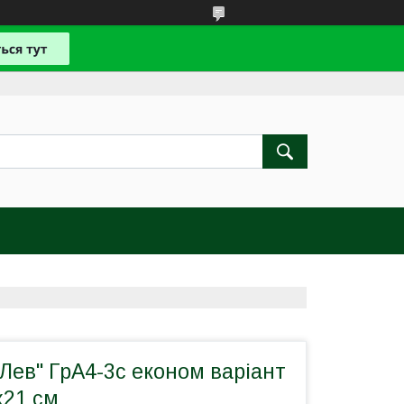
Лев" ГрА4-3с економ варіант
х21 см