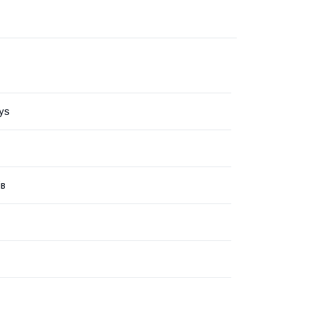
ys
ів