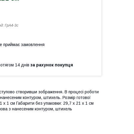
од:
ГрА4-3с
не приймає замовлення
ротягом 14 днів
за рахунок покупця
оступово створивши зображення. В процесі роботи
 нанесеним контуром, штихель. Розмір готової
1 x 1 см Габарити без упаковки: 29,7 x 21 x 1 см
нова з нанесеним контуром, штихель