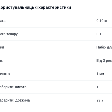
Користувальницькі характеристики
ага
0,10 кг
ага товару
0.1
ип
Набір дл
ік
Від 3 рок
исота
1 мм
абарити: висота
1
абарити: довжина
29.7