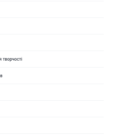
я творчості
ів