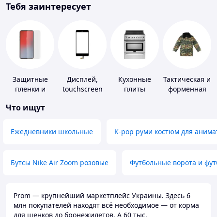
Тебя заинтересует
Защитные
Дисплей,
Кухонные
Тактическая и
пленки и
touchscreen
плиты
форменная
стекла для
для
одежда
Что ищут
портативных
телефонов
устройств
Ежедневники школьные
K-pop руми костюм для анима
Бутсы Nike Air Zoom розовые
Футбольные ворота и фу
Prom — крупнейший маркетплейс Украины. Здесь 6
млн покупателей находят всё необходимое — от корма
для щенков до бронежилетов. А 60 тыс.