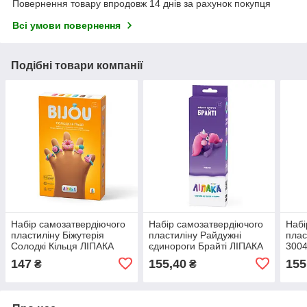
Повернення товару впродовж 14 днів за рахунок покупця
Всі умови повернення
Подібні товари компанії
Набір самозатвердіючого
Набір самозатвердіючого
Набі
пластиліну Біжутерія
пластиліну Райдужні
плас
Солодкі Кільця ЛІПАКА
єдинороги Брайті ЛІПАКА
300
31002-UA01
30137-UA01
147
155,40
155
₴
₴