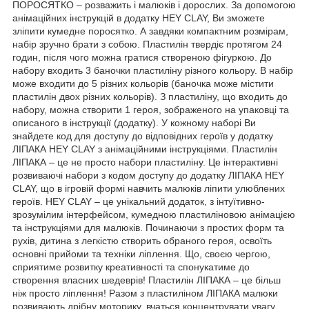
ПОРОСЯТКО – розважить і малюків і дорослих. За допомогою
анімаційних інструкцій в додатку HEY CLAY, Ви зможете
зліпити кумедне поросятко. А завдяки компактним розмірам,
набір зручно брати з собою. Пластилін твердіє протягом 24
годин, після чого можна гратися створеною фігуркою. До
набору входить 3 баночки пластиліну різного кольору. В набір
може входити до 5 різних кольорів (баночка може містити
пластилін двох різних кольорів). З пластиліну, що входить до
набору, можна створити 1 героя, зображеного на упаковці та
описаного в інструкції (додатку). У кожному наборі Ви
знайдете код для доступу до відповідних героїв у додатку
ЛІПАКА HEY CLAY з анімаційними інструкціями. Пластилін
ЛІПАКА – це не просто набори пластиліну. Це інтерактивні
розвиваючі набори з кодом доступу до додатку ЛІПАКА HEY
CLAY, що в ігровій формі навчить малюків ліпити улюблених
героїв. HEY CLAY – це унікальний додаток, з інтуїтивно-
зрозумілим інтерфейсом, кумедною пластиліновою анімацією
та інструкціями для малюків. Починаючи з простих форм та
рухів, дитина з легкістю створить обраного героя, освоїть
основні прийоми та техніки ліплення. Що, своєю чергою,
сприятиме розвитку креативності та спонукатиме до
створення власних шедеврів! Пластилін ЛІПАКА – це більш
ніж просто ліплення! Разом з пластиліном ЛІПАКА малюки
розвивають дрібну моторику, вчаться концентрувати увагу,