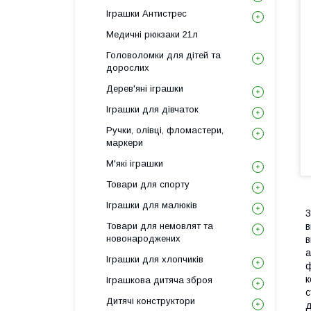
Іграшки Антистрес
Медичні рюкзаки 21л
Головоломки для дітей та
дорослих
Дерев'яні іграшки
Іграшки для дівчаток
Ручки, олівці, фломастери,
маркери
М'які іграшки
Товари для спорту
Іграшки для малюків
3
Товари для немовлят та
в
новонароджених
в
а
Іграшки для хлопчиків
ф
к
Іграшкова дитяча зброя
с
Дитячі конструктори
д