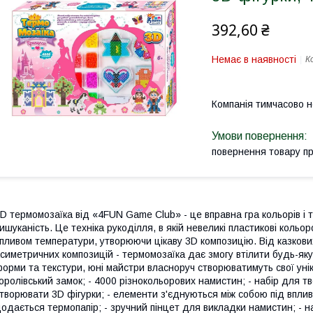
392,60 ₴
Немає в наявності
К
Компанія тимчасово 
повернення товару п
D термомозаїка від «4FUN Game Club» - це вправна гра кольорів і те
ишуканість. Це техніка рукоділля, в якій невеликі пластикові кольо
пливом температури, утворюючи цікаву 3D композицію. Від казкови
симетричних композицій - термомозаїка дає змогу втілити будь-яку
орми та текстури, юні майстри власноруч створюватимуть свої унікал
оролівський замок; - 4000 різнокольорових намистин; - набір для тв
творювати 3D фігурки; - елементи з'єднуються між собою під впли
одається термопапір; - зручний пінцет для викладки намистин; - н