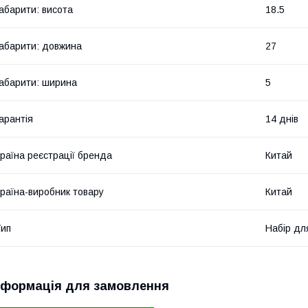
абарити: висота
18.5
абарити: довжина
27
абарити: ширина
5
арантія
14 днів
раїна реєстрації бренда
Китай
раїна-виробник товару
Китай
ип
Набір дл
нформація для замовлення