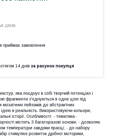
од:
22036
не приймає замовлення
ротягом 14 днів
за рахунок покупця
кстур, яка поєднує в собі творчий потенціал і
рові фрагменти з'єднуються в одне ціле під
х мозаїчних пейзажів до абстрактних
 ідею в реальність. Використовуючи кольори,
ьні історії. Особливості: - тематика -
орчості містить 3 багаторазові основи; - дозволяє
вом температури завдяки прасці; - до набору
абір стимулює розвиток дрібної моторики,