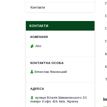
Г
Контакти
Г
КОНТАКТИ
Г
Г
Abo
К
К
Вячеслав Янковський
Т
вулиця Віталія Шимановського 2/1
І
поверх 4 офіс 424, Київ, Україна