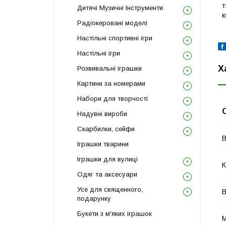
т
Дитячі Музичні Інструменти
к
Радіокеровані моделі
Настільні спортивні ігри
Настільні ігри
Х
Розвивальні іграшки
Картини за номерами
Набори для творчості
Надувні вироби
Скарбилки, сейфи
В
Іграшки тварини
Іграшки для вулиці
К
Одяг та аксесуари
Усе для священного,
В
подарунку
Букети з м'яких іграшок
М