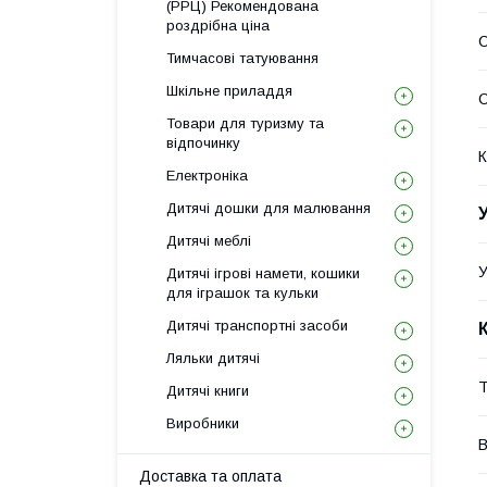
(РРЦ) Рекомендована
роздрібна ціна
С
Тимчасові татуювання
Шкільне приладдя
Товари для туризму та
відпочинку
К
Електроніка
Дитячі дошки для малювання
Дитячі меблі
У
Дитячі ігрові намети, кошики
для іграшок та кульки
Дитячі транспортні засоби
Ляльки дитячі
Т
Дитячі книги
Виробники
В
Доставка та оплата