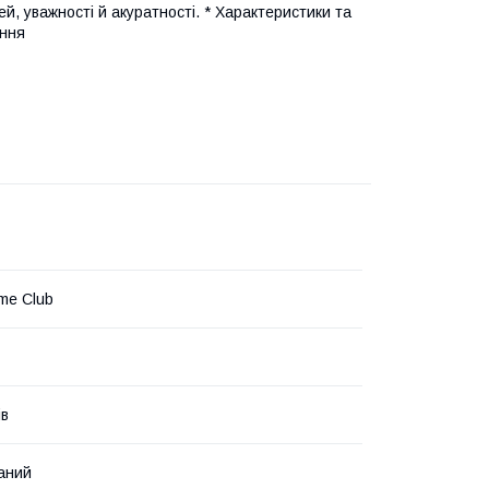
й, уважності й акуратності. * Характеристики та
ення
me Club
ів
аний