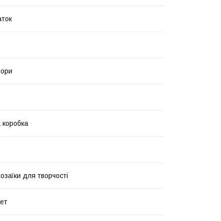
аток
ьори
 коробка
озаїки для творчості
лет