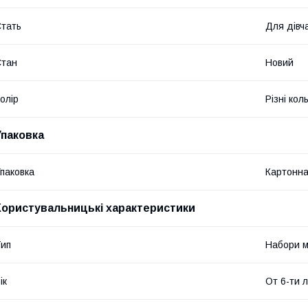
тать
Для дівч
Стан
Новий
олір
Різні кол
Упаковка
паковка
Картонна
Користувальницькі характеристики
ип
Набори м
ік
От 6-ти 