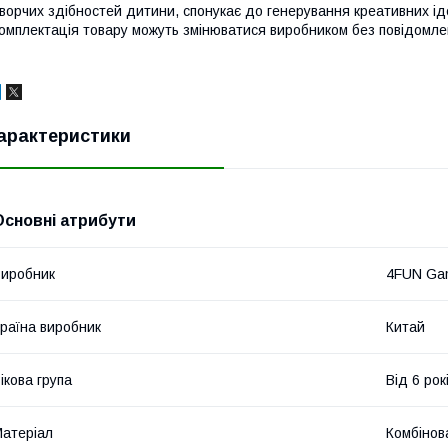
ворчих здібностей дитини, спонукає до генерування креативних іде
омплектація товару можуть змінюватися виробником без повідомл
арактеристики
Основні атрибути
иробник
4FUN Ga
раїна виробник
Китай
ікова група
Від 6 рок
атеріал
Комбінов