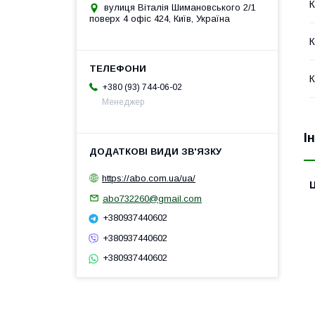
К
вулиця Віталія Шимановського 2/1
поверх 4 офіс 424, Київ, Україна
К
К
+380 (93) 744-06-02
Менеджер
І
https://abo.com.ua/ua/
Ц
abo732260@gmail.com
+380937440602
+380937440602
+380937440602