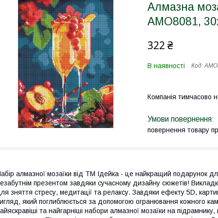
Алмазна моза
AMO8081, 30
322 ₴
В наявності
Код:
AMO
Компанія тимчасово 
повернення товару п
абір алмазної мозаїки від ТМ Ідейка - це найкращий подарунок дл
езабутнім презентом завдяки сучасному дизайну сюжетів! Виклад
ля зняття стресу, медитації та релаксу. Завдяки ефекту 5D, кар
игляд, який поглиблюється за допомогою огранювання кожного кам
айяскравіші та найгарніші набори алмазної мозаїки на підрамнику