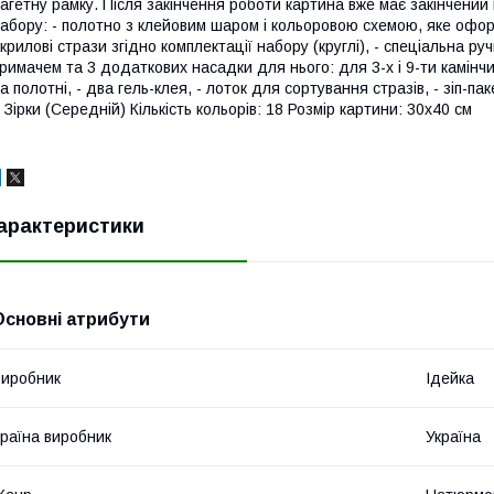
агетну рамку. Після закінчення роботи картина вже має закінчений
абору: - полотно з клейовим шаром і кольоровою схемою, яке офо
крилові стрази згідно комплектації набору (круглі), - спеціальна ру
римачем та 3 додаткових насадки для нього: для 3-х і 9-ти камінчи
а полотні, - два гель-клея, - лоток для сортування стразів, - зіп-па
 Зірки (Середній) Кількість кольорів: 18 Розмір картини: 30х40 см
арактеристики
Основні атрибути
иробник
Ідейка
раїна виробник
Україна