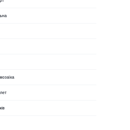
рт
ьна
мозаїка
 лет
ків