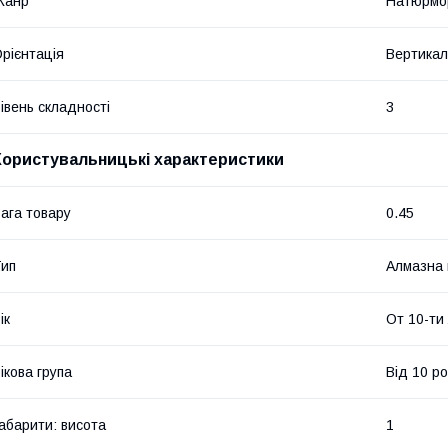
Жанр
Натюрмо
рієнтація
Вертикал
івень складності
3
Користувальницькі характеристики
ага товару
0.45
ип
Алмазна 
ік
От 10-ти
ікова група
Від 10 ро
абарити: висота
1