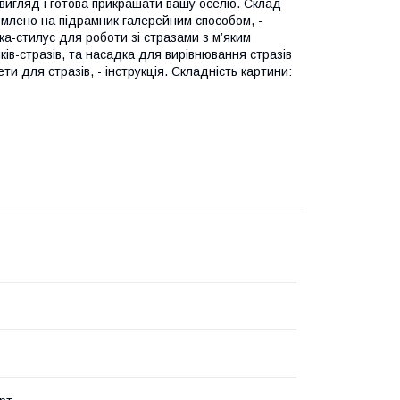
 вигляд і готова прикрашати вашу оселю. Склад
рмлено на підрамник галерейним способом, -
чка-стилус для роботи зі стразами з м’яким
ків-стразів, та насадка для вирівнювання стразів
кети для стразів, - інструкція. Складність картини: