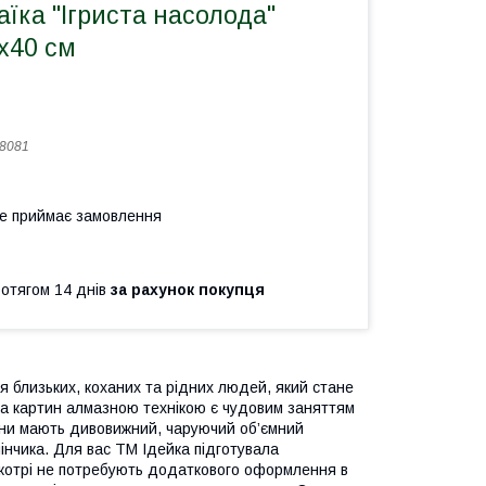
їка "Ігриста насолода"
х40 см
8081
не приймає замовлення
ротягом 14 днів
за рахунок покупця
я близьких, коханих та рідних людей, який стане
ка картин алмазною технікою є чудовим заняттям
тини мають дивовижний, чаруючий об’ємний
інчика. Для вас ТМ Ідейка підготувала
, котрі не потребують додаткового оформлення в