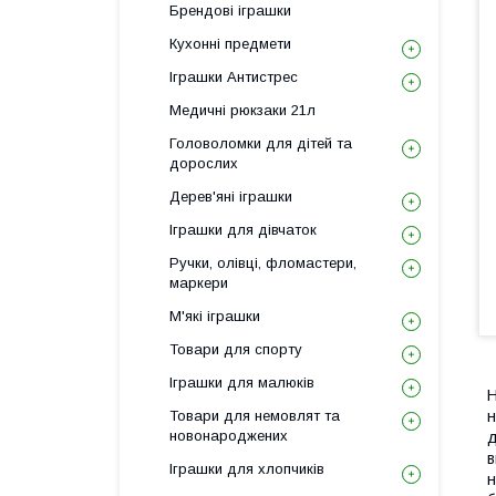
Брендові іграшки
Кухонні предмети
Іграшки Антистрес
Медичні рюкзаки 21л
Головоломки для дітей та
дорослих
Дерев'яні іграшки
Іграшки для дівчаток
Ручки, олівці, фломастери,
маркери
М'які іграшки
Товари для спорту
Іграшки для малюків
Н
Товари для немовлят та
н
новонароджених
д
в
Іграшки для хлопчиків
н