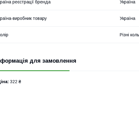
раїна реєстрації бренда
Україна
раїна-виробник товару
Україна
олір
Різні кол
нформація для замовлення
іна:
322 ₴