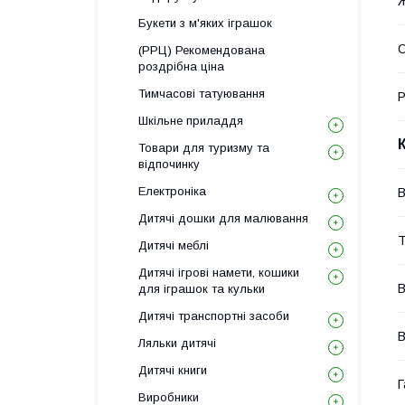
Букети з м'яких іграшок
О
(РРЦ) Рекомендована
роздрібна ціна
Тимчасові татуювання
Р
Шкільне приладдя
Товари для туризму та
відпочинку
Електроніка
В
Дитячі дошки для малювання
Т
Дитячі меблі
Дитячі ігрові намети, кошики
В
для іграшок та кульки
Дитячі транспортні засоби
В
Ляльки дитячі
Дитячі книги
Г
Виробники