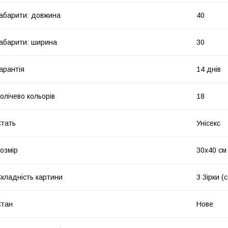
абарити: довжина
40
абарити: ширина
30
арантія
14 днів
олічево кольорів
18
тать
Унісекс
озмір
30х40 см
кладність картини
3 Зірки (
Стан
Нове