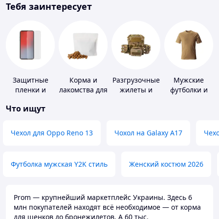
Тебя заинтересует
Защитные
Корма и
Разгрузочные
Мужские
пленки и
лакомства для
жилеты и
футболки и
стекла для
домашних
плитоноски
майки
Что ищут
портативных
животных и
без плит
устройств
птиц
Чехол для Oppo Reno 13
Чохол на Galaxy A17
Чехо
Футболка мужская Y2K стиль
Женский костюм 2026
Prom — крупнейший маркетплейс Украины. Здесь 6
млн покупателей находят всё необходимое — от корма
для щенков до бронежилетов. А 60 тыс.