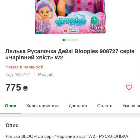
Лялька Русалочка Дейзі Bloopies 908727 серія
«Чарівний хвіст» W2
Немає в наявності
Код: 908727
Роздріб
775
₴
Опис
Характеристики
Доставка
Оплата
Умови п
Опис
Лялька BLOOPIES серії "Чарівний хвіст" W2 - РУСАЛОНЬКА