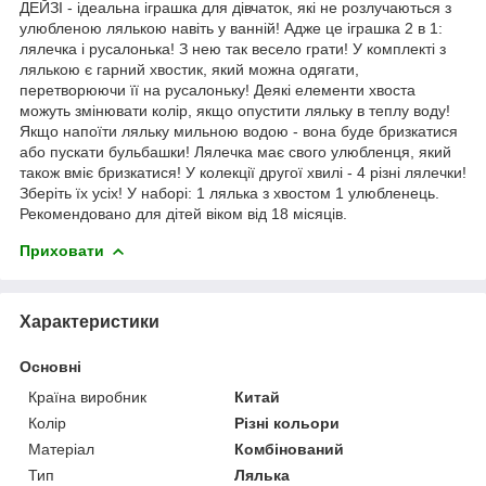
ДЕЙЗІ - ідеальна іграшка для дівчаток, які не розлучаються з
улюбленою лялькою навіть у ванній! Адже це іграшка 2 в 1:
лялечка і русалонька! З нею так весело грати! У комплекті з
лялькою є гарний хвостик, який можна одягати,
перетворюючи її на русалоньку! Деякі елементи хвоста
можуть змінювати колір, якщо опустити ляльку в теплу воду!
Якщо напоїти ляльку мильною водою - вона буде бризкатися
або пускати бульбашки! Лялечка має свого улюбленця, який
також вміє бризкатися! У колекції другої хвилі - 4 різні лялечки!
Зберіть їх усіх! У наборі: 1 лялька з хвостом 1 улюбленець.
Рекомендовано для дітей віком від 18 місяців.
Приховати
Характеристики
Основні
Країна виробник
Китай
Колір
Різні кольори
Матеріал
Комбінований
Тип
Лялька