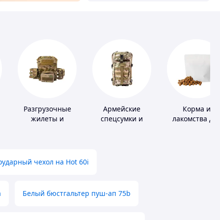
Разгрузочные
Армейские
Корма и
жилеты и
спецсумки и
лакомства дл
плитоноски без
рюкзаки
домашних
плит
животных и
птиц
ударный чехол на Hot 60i
а
Белый бюстгальтер пуш-ап 75b