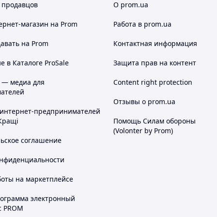
 продавцов
О prom.ua
ернет-магазин
на Prom
Работа в prom.ua
авать на Prom
Контактная информация
 в Каталоге ProSale
Защита прав на контент
 — медиа для
Content right protection
ателей
Отзывы о prom.ua
 интернет-предпринимателей
Кращі
Помощь Силам обороны
(Volonter by Prom)
льское соглашение
онфиденциальности
боты на маркетплейсе
рограмма электронный
с PROM