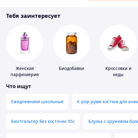
Материалы для ремонта
Тебя заинтересует
Спорт и отдых
Женская
Биодобавки
Кроссовки и
парфюмерия
кеды
Что ищут
Ежедневники школьные
K-pop руми костюм для ани
Бюстгальтер без косточек 95с
Блузка с кружевом бо