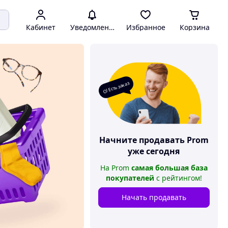
Кабинет
Уведомления
Избранное
Корзина
О! Есть заказ
Начните продавать
Prom
уже сегодня
На
Prom
самая большая база
покупателей
с рейтингом
!
Начать продавать