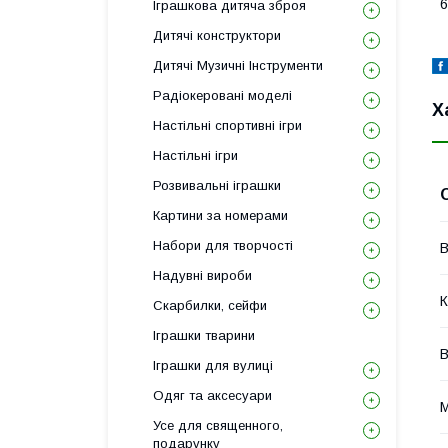
6
Іграшкова дитяча зброя
Дитячі конструктори
Дитячі Музичні Інструменти
Радіокеровані моделі
Х
Настільні спортивні ігри
Настільні ігри
Розвивальні іграшки
Картини за номерами
Набори для творчості
В
Надувні вироби
К
Скарбилки, сейфи
Іграшки тварини
В
Іграшки для вулиці
Одяг та аксесуари
М
Усе для священного,
подарунку