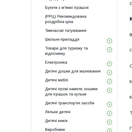
С
Букети з м'яких іграшок
(РРЦ) Рекомендована
роздрібна ціна
Тимчасові татуювання
В
Шкільне приладдя
Товари для туризму та
Г
відпочинку
Електроніка
Дитячі дошки для малювання
Дитячі меблі
К
Дитячі ігрові намети, кошики
для іграшок та кульки
К
Дитячі транспортні засоби
Ляльки дитячі
Т
Дитячі книги
П
Виробники