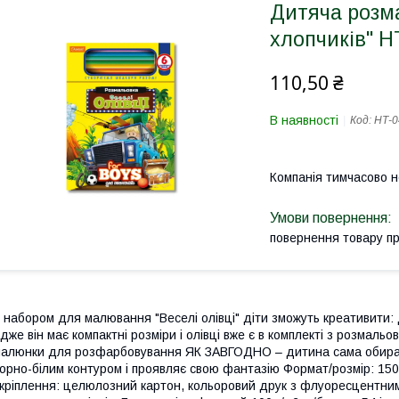
Дитяча розма
хлопчиків" НТ
110,50 ₴
В наявності
Код:
НТ-0
Компанія тимчасово 
повернення товару п
 набором для малювання "Веселі олівці" діти зможуть креативити
дже він має компактні розміри і олівці вже є в комплекті з розмал
алюнки для розфарбовування ЯК ЗАВГОДНО – дитина сама обира
орно-білим контуром і проявляє свою фантазію Формат/розмір: 150х
кріплення: целюлозний картон, кольоровий друк з флуоресцентни