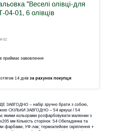
льовка "Веселі олівці-для
-04-01, 6 олівців
4-01
не приймає замовлення
ротягом 14 днів
за рахунок покупця
: ДЕ ЗАВГОДНО – набір зручно брати з собою,
ьовкою СКІЛЬКИ ЗАВГОДНО – 54 аркуші / 54
є якими кольорами розфарбовувати малюнки з
205 мм Кількість сторінок: 54 Обкладинка та
ми фарбами, УФ-лак; термоклейове скріплення +