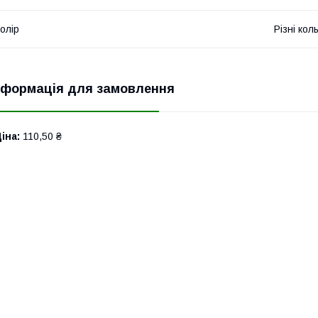
олір
Різні кол
нформація для замовлення
іна:
110,50 ₴