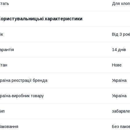
тать
Для хлоп
Користувальницькі характеристики
ік
Від 3 рок
арантія
14 днів
Стан
Нове
раїна реєстрації бренда
Україна
раїна-виробник товару
Україна
ип
забарвл
аковання
Без пако