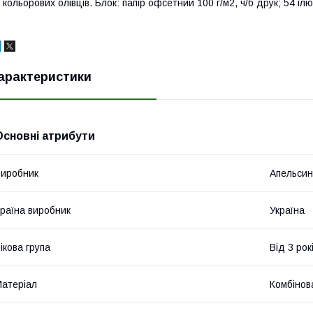
 кольорових олівців. Блок: папір офсетний 100 г/м2, ч/б друк; 54 і
арактеристики
Основні атрибути
иробник
Апельсин
раїна виробник
Україна
ікова група
Від 3 рок
атеріал
Комбінов