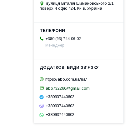
вулиця Віталія Шимановського 2/1
поверх 4 офіс 424, Київ, Україна
+380 (93) 744-06-02
Менеджер
https://abo.com.ua/ua/
abo732260@gmail.com
+380937440602
+380937440602
+380937440602