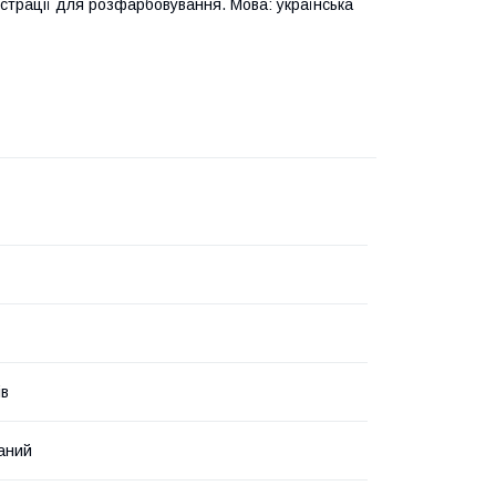
люстрації для розфарбовування. Мова: українська
ів
аний