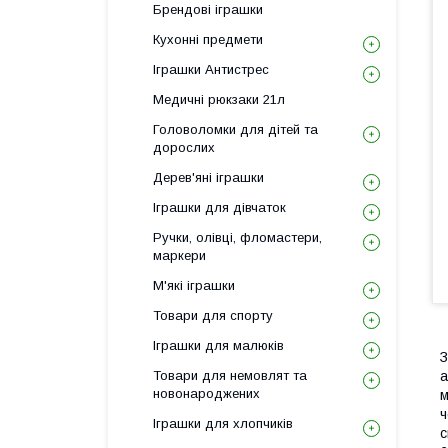
Брендові іграшки
Кухонні предмети
Іграшки Антистрес
Медичні рюкзаки 21л
Головоломки для дітей та
дорослих
Дерев'яні іграшки
Іграшки для дівчаток
Ручки, олівці, фломастери,
маркери
М'які іграшки
Товари для спорту
Іграшки для малюків
З
Товари для немовлят та
а
новонароджених
м
ч
Іграшки для хлопчиків
с