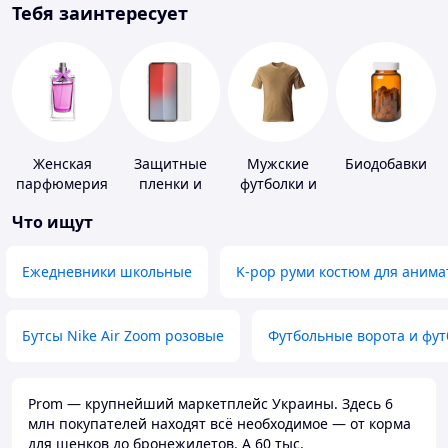
Тебя заинтересует
Женская
Защитные
Мужские
Биодобавки
парфюмерия
пленки и
футболки и
стекла для
майки
Что ищут
портативных
устройств
Ежедневники школьные
K-pop руми костюм для анима
Бутсы Nike Air Zoom розовые
Футбольные ворота и фу
Prom — крупнейший маркетплейс Украины. Здесь 6
млн покупателей находят всё необходимое — от корма
для щенков до бронежилетов. А 60 тыс.