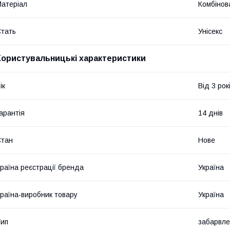
атеріал
Комбінов
тать
Унісекс
Користувальницькі характеристики
ік
Від 3 рок
арантія
14 днів
Стан
Нове
раїна реєстрації бренда
Україна
раїна-виробник товару
Україна
ип
забарвл