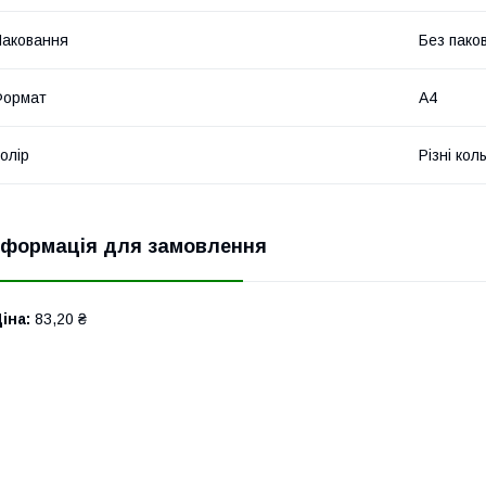
аковання
Без пако
Формат
A4
олір
Різні кол
нформація для замовлення
іна:
83,20 ₴