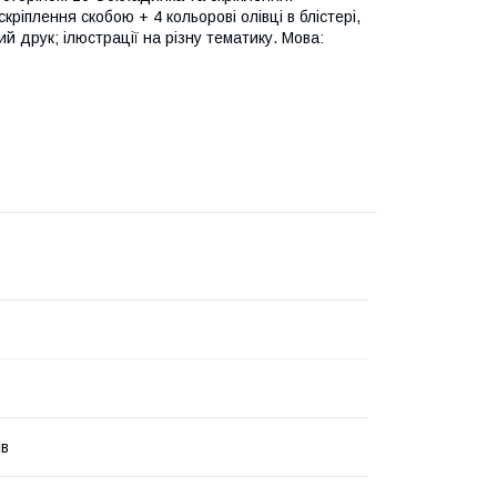
ріплення скобою + 4 кольорові олівці в блістері,
й друк; ілюстрації на різну тематику. Мова:
ів