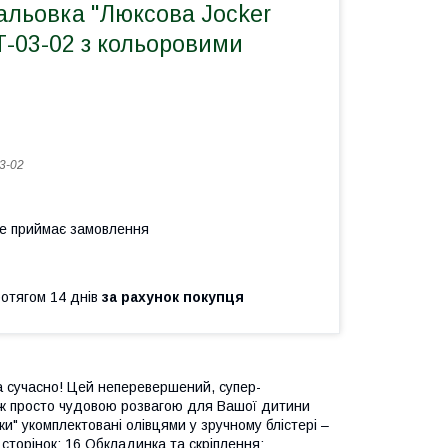
альовка "Люксова Jocker
НТ-03-02 з кольоровими
3-02
не приймає замовлення
ротягом 14 днів
за рахунок покупця
а сучасно! Цей неперевершений, супер-
 ж просто чудовою розвагою для Вашої дитини
" укомплектовані олівцями у зручному блістері –
сторінок: 16 Обкладинка та скріплення: