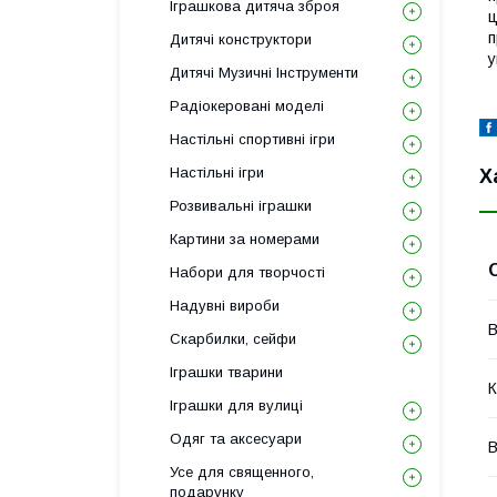
Іграшкова дитяча зброя
ц
п
Дитячі конструктори
у
Дитячі Музичні Інструменти
Радіокеровані моделі
Настільні спортивні ігри
Настільні ігри
Х
Розвивальні іграшки
Картини за номерами
Набори для творчості
Надувні вироби
В
Скарбилки, сейфи
Іграшки тварини
К
Іграшки для вулиці
Одяг та аксесуари
В
Усе для священного,
подарунку