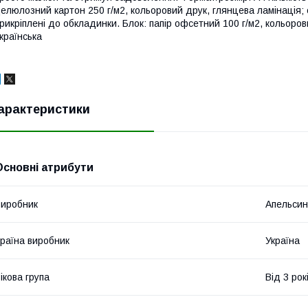
елюлозний картон 250 г/м2, кольоровий друк, глянцева ламінація; ск
рикріплені до обкладинки. Блок: папір офсетний 100 г/м2, кольорови
країнська
арактеристики
Основні атрибути
иробник
Апельсин
раїна виробник
Україна
ікова група
Від 3 рок