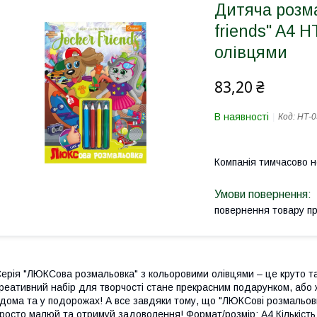
Дитяча розм
friends" A4 
олівцями
83,20 ₴
В наявності
Код:
НТ-0
Компанія тимчасово 
повернення товару п
ерія "ЛЮКСова розмальовка" з кольоровими олівцями – це круто т
реативний набір для творчості стане прекрасним подарунком, або
дома та у подорожах! А все завдяки тому, що "ЛЮКСові розмальовки
росто малюй та отримуй задоволення! Формат/розмір: А4 Кількість 