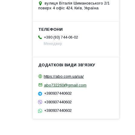
вулиця Віталія Шимановського 2/1
поверх 4 офіс 424, Київ, Україна
+380 (93) 744-06-02
Менеджер
https://abo.com.ua/ua/
abo732260@gmail.com
+380937440602
+380937440602
+380937440602