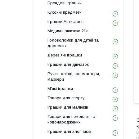
Брендові іграшки
Кухонні предмети
Іграшки Антистрес
Медичні рюкзаки 21л
Головоломки для дітей та
дорослих
Дерев'яні іграшки
Іграшки для дівчаток
Ручки, олівці, фломастери,
маркери
М'які іграшки
Товари для спорту
Іграшки для малюків
Товари для немовлят та
С
новонароджених
к
Іграшки для хлопчиків
в
п