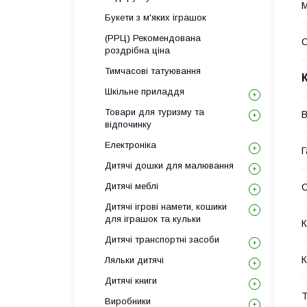
М
Букети з м'яких іграшок
(РРЦ) Рекомендована
С
роздрібна ціна
Тимчасові татуювання
Шкільне приладдя
Товари для туризму та
В
відпочинку
Електроніка
Г
Дитячі дошки для малювання
Дитячі меблі
Дитячі ігрові намети, кошики
для іграшок та кульки
К
Дитячі транспортні засоби
К
Ляльки дитячі
Дитячі книги
Т
Виробники