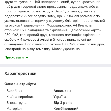
круто та сучасно! Цей неперевершений, супер-креативний
набір для творчості стане прекрасним подарунком, або ж
просто чудовою розвагою для Вашої дитини вдома та у
подорожах! А все завдяки тому, що "ЛЮКСові розмальовки"
укомплектовані олівцями у зручному блістері – просто малюй
та отримуй задоволення! Формат/розмір: А4 Кількість
сторінок: 16 Обкладинка та скріплення: целюлозний картон
250 г/м2, кольоровий друк, глянцева ламінація; скріплення
скобою + 4 кольорові олівці в блістері, прикріплені до
обкладинки. Блок: папір офсетний 100 г/м2, кольоровий друк;
ілюстрації на різну тематику. Мова: українська
Приховати
Характеристики
Основні атрибути
Виробник
Апельсин
Країна виробник
Україна
Вікова група
Від 3 років
Матеріал
Комбінований