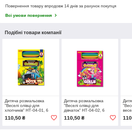
Повернення товару впродовж 14 днів за рахунок покупця
Всі умови повернення
Подібні товари компанії
Дитяча розмальовка
Дитяча розмальовка
Дитя
"Веселі олівці-для
"Веселі олівці-для
"Вес
хлопчиків" НТ-04-01, 6
дівчаток" НТ-04-02, 6
весе
олівців
олівців
олів
110,50
110,50
110
₴
₴