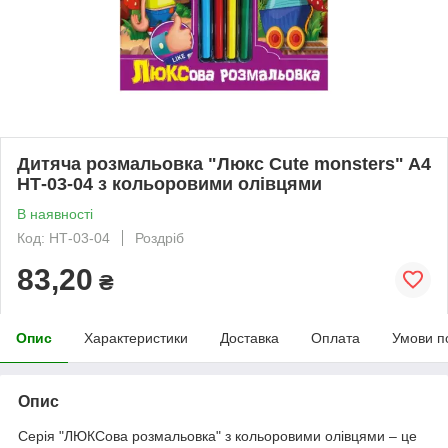
Дитяча розмальовка "Люкс Cute monsters" A4
НТ-03-04 з кольоровими олівцями
В наявності
Код: НТ-03-04
Роздріб
83,20
₴
Опис
Характеристики
Доставка
Оплата
Умови п
Опис
Серія "ЛЮКСова розмальовка" з кольоровими олівцями – це