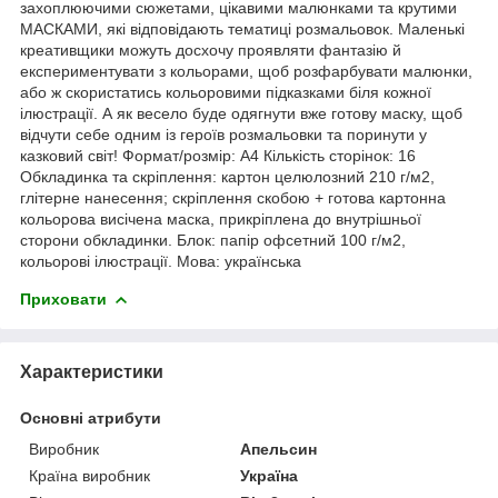
захоплюючими сюжетами, цікавими малюнками та крутими
МАСКАМИ, які відповідають тематиці розмальовок. Маленькі
креативщики можуть досхочу проявляти фантазію й
експериментувати з кольорами, щоб розфарбувати малюнки,
або ж скористатись кольоровими підказками біля кожної
ілюстрації. А як весело буде одягнути вже готову маску, щоб
відчути себе одним із героїв розмальовки та поринути у
казковий світ! Формат/розмір: А4 Кількість сторінок: 16
Обкладинка та скріплення: картон целюлозний 210 г/м2,
глітерне нанесення; скріплення скобою + готова картонна
кольорова висічена маска, прикріплена до внутрішньої
сторони обкладинки. Блок: папір офсетний 100 г/м2,
кольорові ілюстрації. Мова: українська
Приховати
Характеристики
Основні атрибути
Виробник
Апельсин
Країна виробник
Україна