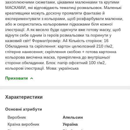
захоплюючими сюжетами, цікавими малюнками та крутими
МАСКАМИ, які відповідають тематиці розмальовок. Маленькі
креативщики можуть досхочу проявляти фантазію й
експериментувати з кольорами, щоб розфарбувати малюнки,
або ж скористатись кольоровими підказками біля кожної
ілюстрації. А як весело буде одягнути вже готову маску, щоб
відчути себе одним із героїв розмальовки та поринути у
казковий світ! Формат/розмір: А4 Кількість сторінок: 16
Обкладинка та скріплення: картон целюлозний 210 г/м2,
глітерне нанесення; скріплення скобою + готова картонна
кольорова висічена маска, прикріплена до внутрішньої
сторони обкладинки. Блок: папір офсетний 100 г/м2,
кольорові ілюстрації. Мова: українська
Приховати
Характеристики
Основні атрибути
Виробник
Апельсин
Країна виробник
Україна