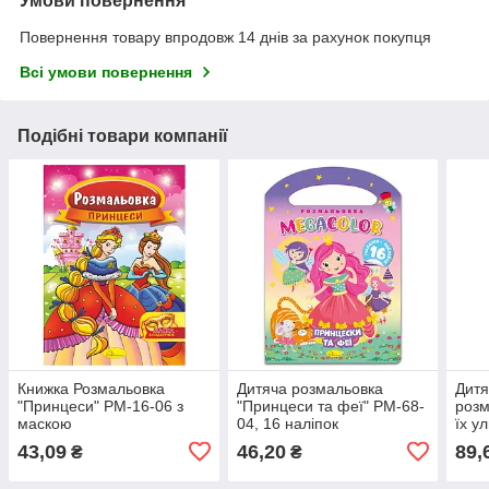
Умови повернення
Повернення товару впродовж 14 днів за рахунок покупця
Всі умови повернення
Подібні товари компанії
Книжка Розмальовка
Дитяча розмальовка
Дитя
"Принцеси" РМ-16-06 з
"Принцеси та феї" РМ-68-
розм
маскою
04, 16 наліпок
їх у
10 с
43,09
46,20
89,
₴
₴