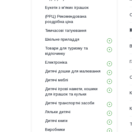
Букети з м'яких іграшок
С
(РРЦ) Рекомендована
роздрібна ціна
Тимчасові татуювання
Шкільне приладдя
В
Товари для туризму та
відпочинку
Г
Електроніка
Дитячі дошки для малювання
Дитячі меблі
Дитячі ігрові намети, кошики
К
для іграшок та кульки
Дитячі транспортні засоби
К
Ляльки дитячі
Дитячі книги
Т
Виробники