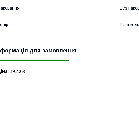
аковання
Без пако
олір
Різні кол
нформація для замовлення
іна:
49,40 ₴