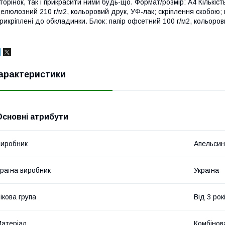
торінок, так і прикрасити ними будь-що. Формат/розмір: А4 Кількіст
елюлозний 210 г/м2, кольоровий друк, УФ-лак; скріплення скобою; в
рикріплені до обкладинки. Блок: папір офсетний 100 г/м2, кольоров
арактеристики
Основні атрибути
иробник
Апельсин
раїна виробник
Україна
ікова група
Від 3 рок
атеріал
Комбінов