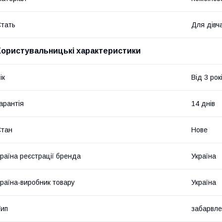
тать
Для дівч
Користувальницькі характеристики
ік
Від 3 рок
арантія
14 днів
Стан
Нове
раїна реєстрації бренда
Україна
раїна-виробник товару
Україна
ип
забарвл