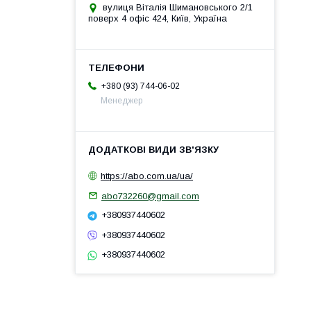
вулиця Віталія Шимановського 2/1
поверх 4 офіс 424, Київ, Україна
+380 (93) 744-06-02
Менеджер
https://abo.com.ua/ua/
abo732260@gmail.com
+380937440602
+380937440602
+380937440602