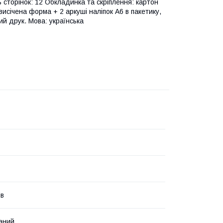
ь сторінок: 12 Обкладинка та скріплення: картон
исічена форма + 2 аркуші наліпок А6 в пакетику,
ий друк. Мова: українська
ів
аний