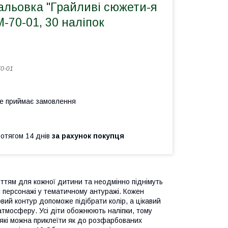
альовка "Грайливі сюжети-я
-70-01, 30 наліпок
0-01
не приймає замовлення
ротягом 14 днів
за рахунок покупця
иттям для кожної дитини та неодмінно піднімуть
ні персонажі у тематичному антуражі. Кожен
ий контур допоможе підібрати колір, а цікавий
атмосферу. Усі діти обожнюють наліпки, тому
 які можна приклеїти як до розфарбованих