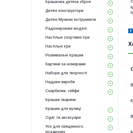
с
Іграшкова дитяча зброя
ц
Дитячі конструктори
п
Дитячі Музичні Інструменти
Радіокеровані моделі
Настільні спортивні ігри
Х
Настільні ігри
Розвивальні іграшки
Картини за номерами
Набори для творчості
Надувні вироби
В
Скарбилки, сейфи
Іграшки тварини
К
Іграшки для вулиці
В
Одяг та аксесуари
Усе для священного,
подарунку
М