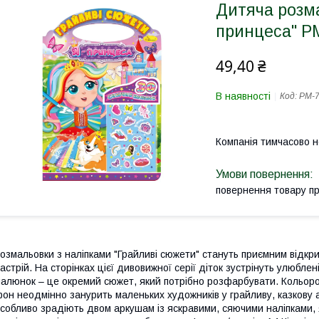
Дитяча розм
принцеса" РМ
49,40 ₴
В наявності
Код:
РМ-7
Компанія тимчасово 
повернення товару п
озмальовки з наліпками "Грайливі сюжети" стануть приємним відкр
астрій. На сторінках цієї дивовижної серії діток зустрінуть улюбле
алюнок – це окремий сюжет, який потрібно розфарбувати. Кольоров
он неодмінно занурить маленьких художників у грайливу, казкову 
собливо зрадіють двом аркушам із яскравими, сяючими наліпками,