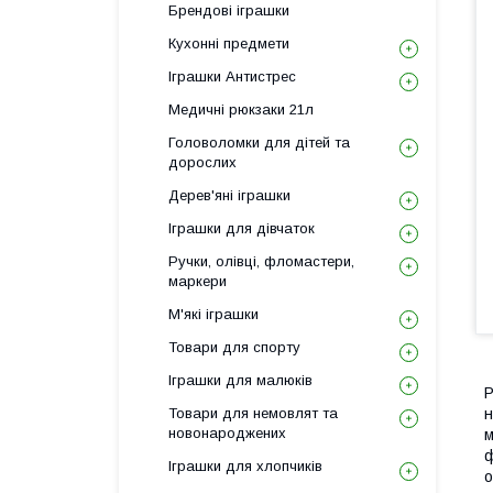
Брендові іграшки
Кухонні предмети
Іграшки Антистрес
Медичні рюкзаки 21л
Головоломки для дітей та
дорослих
Дерев'яні іграшки
Іграшки для дівчаток
Ручки, олівці, фломастери,
маркери
М'які іграшки
Товари для спорту
Іграшки для малюків
Р
Товари для немовлят та
н
новонароджених
м
ф
Іграшки для хлопчиків
о