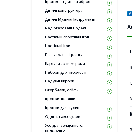
Іграшкова дитяча зброя
Дитячі конструктори
Дитячі Музичні Інструменти
Х
Радіокеровані моделі
Настільні спортивні ігри
Настільні ігри
Розвивальні іграшки
Картини за номерами
В
Набори для творчості
Надувні вироби
К
Скарбилки, сейфи
М
Іграшки тварини
Іграшки для вулиці
Одяг та аксесуари
Усе для священного,
В
подарунку