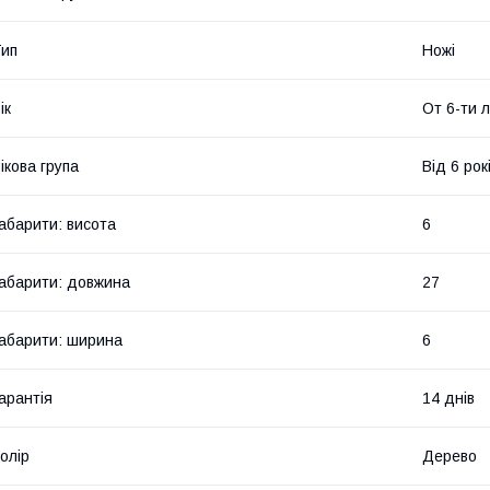
ип
Ножі
ік
От 6-ти 
ікова група
Від 6 рок
абарити: висота
6
абарити: довжина
27
абарити: ширина
6
арантія
14 днів
олір
Дерево