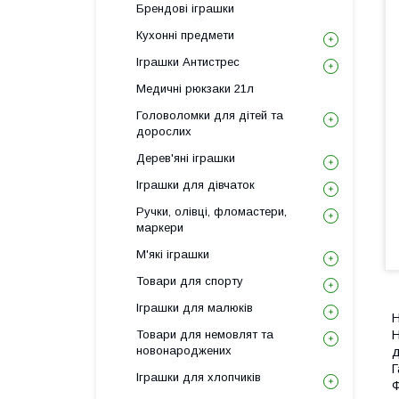
Брендові іграшки
Кухонні предмети
Іграшки Антистрес
Медичні рюкзаки 21л
Головоломки для дітей та
дорослих
Дерев'яні іграшки
Іграшки для дівчаток
Ручки, олівці, фломастери,
маркери
М'які іграшки
Товари для спорту
Іграшки для малюків
Н
Товари для немовлят та
Н
новонароджених
д
Г
Іграшки для хлопчиків
Ф