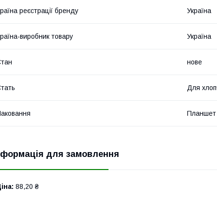
раїна реєстрації бренду
Україна
раїна-виробник товару
Україна
Стан
нове
тать
Для хлоп
аковання
Планшет
нформація для замовлення
іна:
88,20 ₴