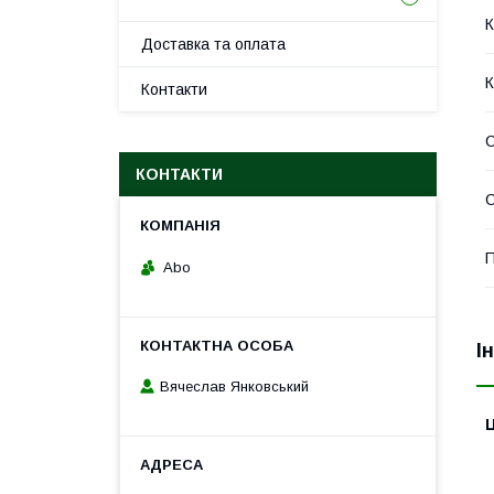
К
Доставка та оплата
К
Контакти
КОНТАКТИ
С
П
Abo
І
Вячеслав Янковський
Ц