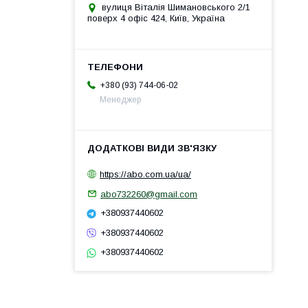
вулиця Віталія Шимановського 2/1
поверх 4 офіс 424, Київ, Україна
+380 (93) 744-06-02
Менеджер
https://abo.com.ua/ua/
abo732260@gmail.com
+380937440602
+380937440602
+380937440602