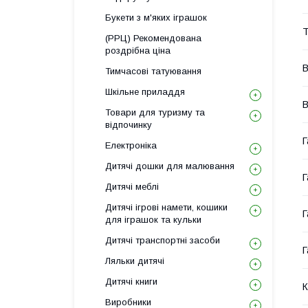
Букети з м'яких іграшок
Т
(РРЦ) Рекомендована
роздрібна ціна
В
Тимчасові татуювання
Шкільне приладдя
В
Товари для туризму та
відпочинку
Г
Електроніка
Дитячі дошки для малювання
Г
Дитячі меблі
Дитячі ігрові намети, кошики
Г
для іграшок та кульки
Дитячі транспортні засоби
Г
Ляльки дитячі
Дитячі книги
К
Виробники