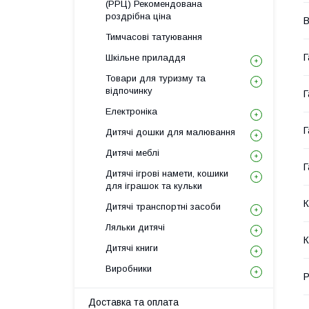
(РРЦ) Рекомендована
роздрібна ціна
В
Тимчасові татуювання
Г
Шкільне приладдя
Товари для туризму та
відпочинку
Г
Електроніка
Г
Дитячі дошки для малювання
Дитячі меблі
Г
Дитячі ігрові намети, кошики
для іграшок та кульки
К
Дитячі транспортні засоби
Ляльки дитячі
К
Дитячі книги
Виробники
Р
Доставка та оплата