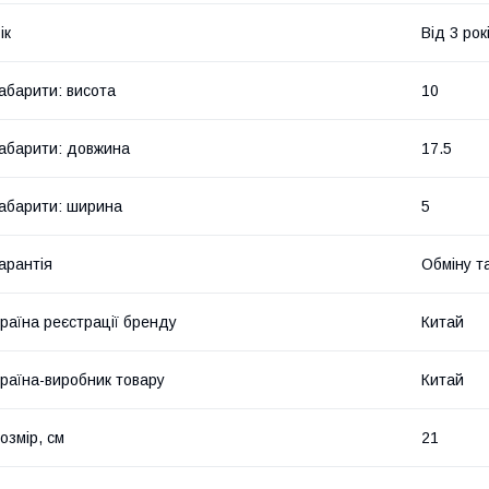
ік
Від 3 рок
абарити: висота
10
абарити: довжина
17.5
абарити: ширина
5
арантія
Обміну т
раїна реєстрації бренду
Китай
раїна-виробник товару
Китай
озмір, см
21