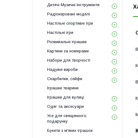
Дитячі Музичні Інструменти
Х
Радіокеровані моделі
Настільні спортивні ігри
Настільні ігри
Розвивальні іграшки
В
Картини за номерами
Набори для творчості
К
Надувні вироби
Скарбилки, сейфи
В
Іграшки тварини
Іграшки для вулиці
К
Одяг та аксесуари
М
Усе для священного,
подарунку
Букети з м'яких іграшок