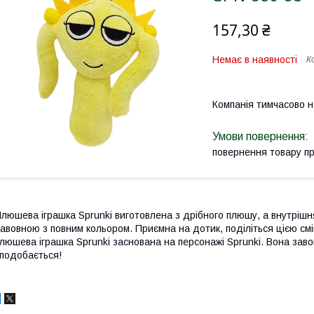
157,30 ₴
Немає в наявності
К
Компанія тимчасово 
повернення товару п
люшева іграшка Sprunki виготовлена з дрібного плюшу, а внутріш
авовною з повним кольором. Приємна на дотик, поділіться цією с
люшева іграшка Sprunki заснована на персонажі Sprunki. Вона зав
подобається!