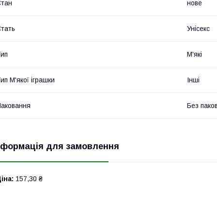
Стан
нове
тать
Унісекс
ип
М'які
ип М'якої іграшки
Інші
аковання
Без пако
нформація для замовлення
іна:
157,30 ₴