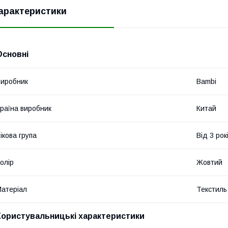
арактеристики
Основні
иробник
Bambi
раїна виробник
Китай
ікова група
Від 3 рок
олір
Жовтий
атеріал
Текстиль
Користувальницькі характеристики