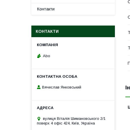
Контакти
С
КОНТАКТИ
Т
Т
Abo
П
І
Вячеслав Янковський
Ц
вулиця Віталія Шимановського 2/1
поверх 4 офіс 424, Київ, Україна