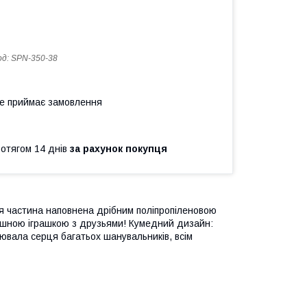
од:
SPN-350-38
не приймає замовлення
ротягом 14 днів
за рахунок покупця
ня частина наповнена дрібним поліпропіленовою
мішною іграшкою з друзьями! Кумедний дизайн:
оювала серця багатьох шанувальників, всім