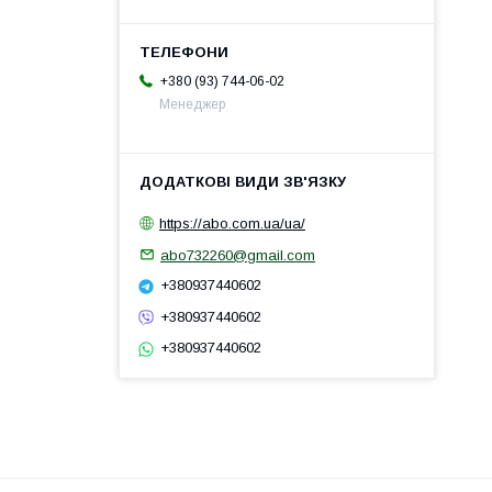
+380 (93) 744-06-02
Менеджер
https://abo.com.ua/ua/
abo732260@gmail.com
+380937440602
+380937440602
+380937440602