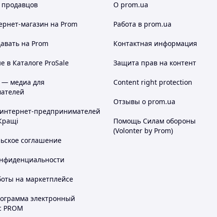
 продавцов
О prom.ua
ернет-магазин
на Prom
Работа в prom.ua
авать на Prom
Контактная информация
 в Каталоге ProSale
Защита прав на контент
 — медиа для
Content right protection
ателей
Отзывы о prom.ua
 интернет-предпринимателей
Кращі
Помощь Силам обороны
(Volonter by Prom)
льское соглашение
онфиденциальности
боты на маркетплейсе
рограмма электронный
с PROM