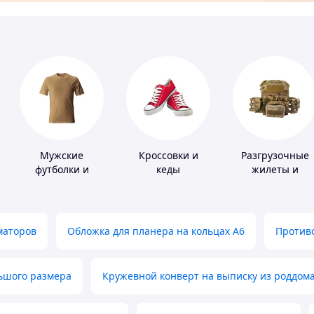
Мужские
Кроссовки и
Разгрузочные
футболки и
кеды
жилеты и
майки
плитоноски без
плит
маторов
Обложка для планера на кольцах А6
Противо
льшого размера
Кружевной конверт на выписку из роддом