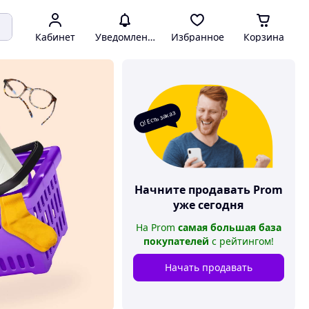
Кабинет
Уведомления
Избранное
Корзина
О! Есть заказ
Начните продавать
Prom
уже сегодня
На
Prom
самая большая база
покупателей
с рейтингом
!
Начать продавать