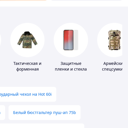
Тактическая и
Защитные
Армейские
форменная
пленки и стекла
спецсумки и
одежда
для портативных
рюкзаки
устройств
ударный чехол на Hot 60i
а
Белый бюстгальтер пуш-ап 75b