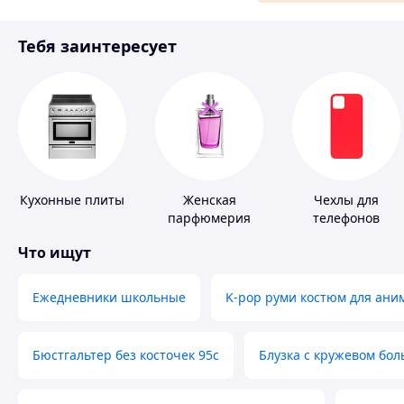
Материалы для ремонта
Тебя заинтересует
Спорт и отдых
Кухонные плиты
Женская
Чехлы для
парфюмерия
телефонов
Что ищут
Ежедневники школьные
K-pop руми костюм для ани
Бюстгальтер без косточек 95с
Блузка с кружевом бо