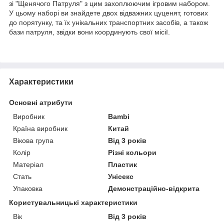
зі "Щенячого Патруля" з цим захоплюючим ігровим набором.
У цьому наборі ви знайдете двох відважних цуценят, готових
до порятунку, та їх унікальних транспортних засобів, а також
бази патруля, звідки вони координують свої місії.
Характеристики
Основні атрибути
Виробник
Bambi
Країна виробник
Китай
Вікова група
Від 3 років
Колір
Різні кольори
Матеріал
Пластик
Стать
Унісекс
Упаковка
Демонстраційно-відкрита
Користувальницькі характеристики
Вік
Від 3 років