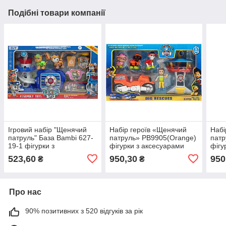
Подібні товари компанії
Ігровий набір "Щенячий
Набір героїв «Щенячий
Набі
патруль" База Bambi 627-
патруль» PB9905(Orange)
патр
19-1 фігурки з
фігурки з аксесуарами
фігу
аксесуарами
523,60
950,30
950
₴
₴
Про нас
90% позитивних з 520 відгуків за рік