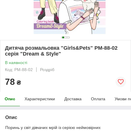
Дитяча розмальовка "Girls&Pets" РМ-88-02
серія "Dream & Style"
В наявності
Код: РМ-88-02
Роздріб
78
₴
Опис
Характеристики
Доставка
Оплата
Умови п
Опис
Поринь у світ дівчачих мрій із серією неймовірних