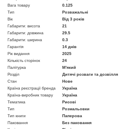
Вага товару
0.125
Тип
Розважальні
Вік
Від 3 років
Габарити: висота
21
Габарити: довжина
29.5
Габарити: ширина
0.3
Гарантія
14 днів
Рік видання
2025
Кількість сторінок
24
Палітурка
М'який
Розділ
Дитячі розваги та дозвілля
Стан
Нове
Країна реєстрації бренда
Україна
Країна-виробник товару
Україна
Тематика
Рисові
Тип
Розмальовки
Тип книги
Паперова
Паковання
Без паковання