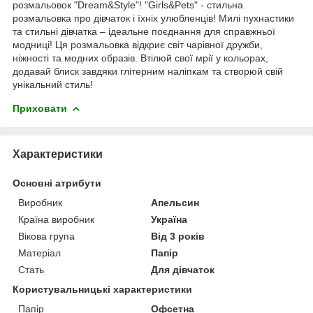
розмальовок "Dream&Style"! "Girls&Pets" - стильна
розмальовка про дівчаток і їхніх улюбленців! Милі пухнастики
та стильні дівчатка – ідеальне поєднання для справжньої
модниці! Ця розмальовка відкриє світ чарівної дружби,
ніжності та модних образів. Втілюй свої мрії у кольорах,
додавай блиск завдяки глітерним наліпкам та створюй свій
унікальний стиль!
Приховати
Характеристики
Основні атрибути
Виробник
Апельсин
Країна виробник
Україна
Вікова група
Від 3 років
Матеріал
Папір
Стать
Для дівчаток
Користувальницькі характеристики
Папір
Офсетна