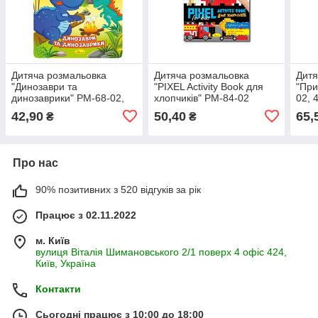
Дитяча розмальовка
Дитяча розмальовка
Дитя
"Динозаври та
"PIXEL Activity Book для
"При
динозаврики" РМ-68-02,
хлопчиків" РМ-84-02
02, 
16 наліпок
42,90
50,40
65,
₴
₴
Про нас
90% позитивних з 520 відгуків за рік
Працює з 02.11.2022
м. Київ
вулиця Віталія Шимановського 2/1 поверх 4 офіс 424,
Київ, Україна
Контакти
Сьогодні працює з 10:00 до 18:00