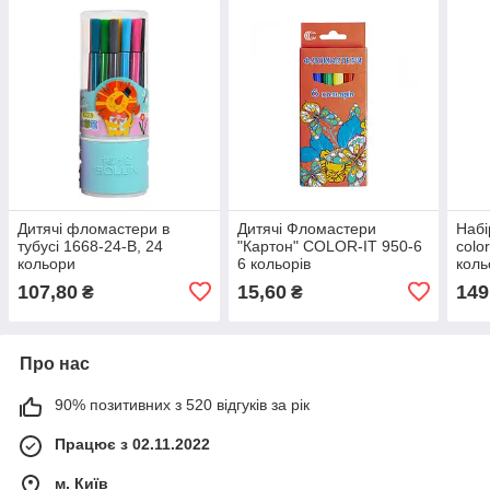
Дитячі фломастери в
Дитячі Фломастери
Набі
тубусі 1668-24-B, 24
"Картон" COLOR-IT 950-6
colo
кольори
6 кольорів
коль
107,80
15,60
149
₴
₴
Про нас
90% позитивних з 520 відгуків за рік
Працює з 02.11.2022
м. Київ