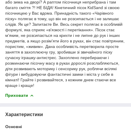
або зима на дворі? А раптом пісочниця неприбрана і там
багато сміття ?! НЕ БІДА! Кінетичний пісок KidSand зі своєю
пісочницею у Вас вдома. Принадність такого «Чарівного
піску» полягає в тому, що він не розсипається і не залишає
слідів. Як це? Запитаєте Ви. Весь секрет полягає в особливій
формулі, яка сприяє «в'язкості і перетікання». Пісок стає
м'яким, не розсипається на крихти і не липне до рук і інших
предметів, а якщо розім'яти його в руках, він стає повітряним,
пористим, «живим». Дана особливість перетворила просте
заняття в захоплюючу гру, зробивши зі звичайного піску
сучасну іграшку-антистрес. Захоплено перебираючи і
розминаючи пісочну масу в руках дорослі розслабляються,
діти розвивають моторику і сенсорику рук, роблячи всілякі
фігури і вибудовуючи фантастичні замки і міста у себе в
кімнаті! Грайте і розвивайтеся, з кожним днем ​​стаючи все
краще і краще!
Приховати
Характеристики
Основні