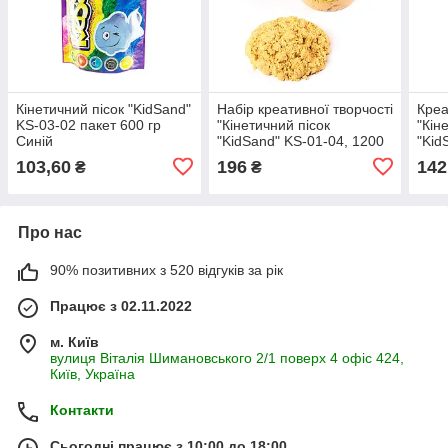
Кінетичний пісок "KidSand"
Набір креативної творчості
Креа
KS-03-02 пакет 600 гр
"Кінетичний пісок
"Кін
Синій
"KidSand" KS-01-04, 1200
"Kid
гр Жовтий
коро
103,60
196
142
₴
₴
Про нас
90% позитивних з 520 відгуків за рік
Працює з 02.11.2022
м. Київ
вулиця Віталія Шимановського 2/1 поверх 4 офіс 424,
Київ, Україна
Контакти
Сьогодні працює з 10:00 до 18:00