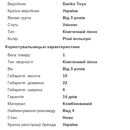
Виробник
Danko Toys
Країна виробник
Україна
Вікова група
Від 3 років
Стать
Унісекс
Тип
Кінетичний пісок
Колір
Різні кольори
Користувальницькі характеристики
Вага товару
1
Тип творчості
Кінетичний пісок
Вік
Від 3 років
Габарити: висота
15
Габарити: довжина
22
Габарити: ширина
6
Гарантія
14 днів
Матеріал
Комбінований
Найменування різновиду
Вид 4
Стан
Нове
Країна реєстрації бренда
Україна