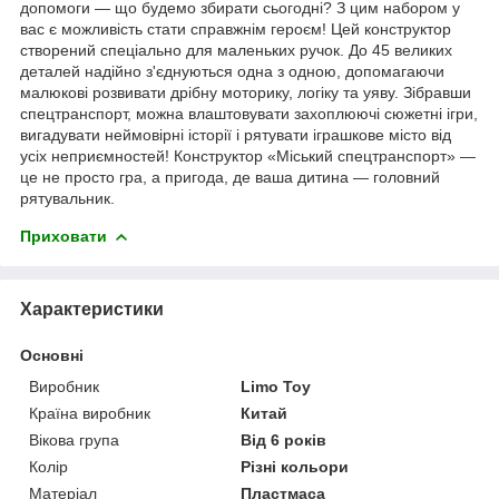
допомоги — що будемо збирати сьогодні? З цим набором у
вас є можливість стати справжнім героєм! Цей конструктор
створений спеціально для маленьких ручок. До 45 великих
деталей надійно з'єднуються одна з одною, допомагаючи
малюкові розвивати дрібну моторику, логіку та уяву. Зібравши
спецтранспорт, можна влаштовувати захоплюючі сюжетні ігри,
вигадувати неймовірні історії і рятувати іграшкове місто від
усіх неприємностей! Конструктор «Міський спецтранспорт» —
це не просто гра, а пригода, де ваша дитина — головний
рятувальник.
Приховати
Характеристики
Основні
Виробник
Limo Toy
Країна виробник
Китай
Вікова група
Від 6 років
Колір
Різні кольори
Матеріал
Пластмаса