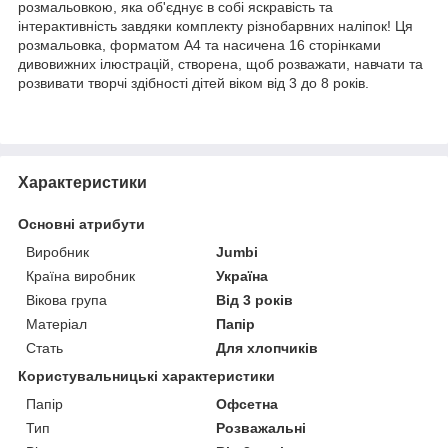
розмальовкою, яка об'єднує в собі яскравість та
інтерактивність завдяки комплекту різнобарвних наліпок! Ця
розмальовка, форматом А4 та насичена 16 сторінками
дивовижних ілюстрацій, створена, щоб розважати, навчати та
розвивати творчі здібності дітей віком від 3 до 8 років.
Характеристики
Основні атрибути
Виробник
Jumbi
Країна виробник
Україна
Вікова група
Від 3 років
Матеріал
Папір
Стать
Для хлопчиків
Користувальницькі характеристики
Папір
Офсетна
Тип
Розважальні