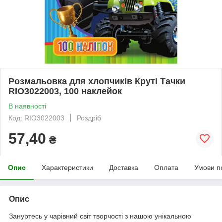
Розмальовка для хлопчиків Круті Тачки
RIO3022003, 100 наклейок
В наявності
Код: RIO3022003
Роздріб
57,40
₴
Опис
Характеристики
Доставка
Оплата
Умови п
Опис
Зануртесь у чарівний світ творчості з нашою унікальною