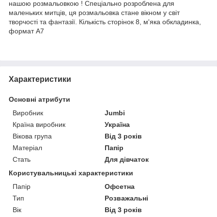
нашою розмальовкою ! Спеціально розроблена для
маленьких митців, ця розмальовка стане вікном у світ
творчості та фантазії. Кількість сторінок 8, м'яка обкладинка,
формат А7
Характеристики
Основні атрибути
Виробник
Jumbi
Країна виробник
Україна
Вікова група
Від 3 років
Матеріал
Папір
Стать
Для дівчаток
Користувальницькі характеристики
Папір
Офсетна
Тип
Розважальні
Вік
Від 3 років