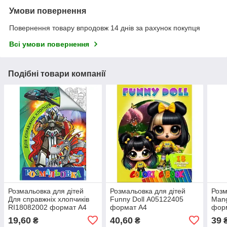
Умови повернення
Повернення товару впродовж 14 днів за рахунок покупця
Всі умови повернення
Подібні товари компанії
Розмальовка для дітей
Розмальовка для дітей
Розм
Для справжніх хлопчиків
Funny Doll А05122405
Mang
RI18082002 формат А4
формат А4
фор
19,60
40,60
39
₴
₴