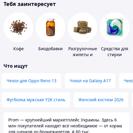
Тебя заинтересует
Кофе
Биодобавки
Разгрузочные
Средства для
жилеты и
стирки
плитоноски
Что ищут
без плит
Чехол для Oppo Reno 13
Чохол на Galaxy A17
Чехо
Футболка мужская Y2K стиль
Женский костюм 2026
Prom — крупнейший маркетплейс Украины. Здесь 6
млн покупателей находят всё необходимое — от корма
для щенков до бронежилетов. А 60 тыс.